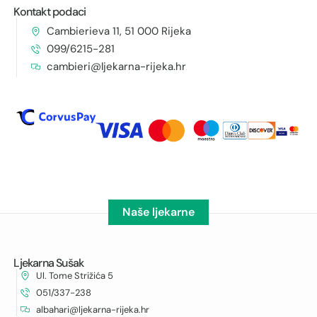
Kontakt podaci
Cambierieva 11, 51 000 Rijeka
099/6215-281
cambieri@ljekarna-rijeka.hr
Naše ljekarne
Ljekarna Sušak
Ul. Tome Strižića 5
051/337-238
albahari@ljekarna-rijeka.hr