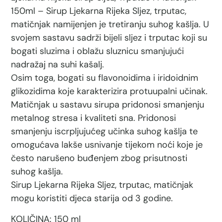
150ml – Sirup Ljekarna Rijeka Sljez, trputac,
matičnjak namijenjen je tretiranju suhog kašlja. U
svojem sastavu sadrži bijeli sljez i trputac koji su
bogati sluzima i oblažu sluznicu smanjujući
nadražaj na suhi kašalj.
Osim toga, bogati su flavonoidima i iridoidnim
glikozidima koje karakterizira protuupalni učinak.
Matičnjak u sastavu sirupa pridonosi smanjenju
metalnog stresa i kvaliteti sna. Pridonosi
smanjenju iscrpljujućeg učinka suhog kašlja te
omogućava lakše usnivanje tijekom noći koje je
često narušeno buđenjem zbog prisutnosti
suhog kašlja.
Sirup Ljekarna Rijeka Sljez, trputac, matičnjak
mogu koristiti djeca starija od 3 godine.
KOLIČINA: 150 ml