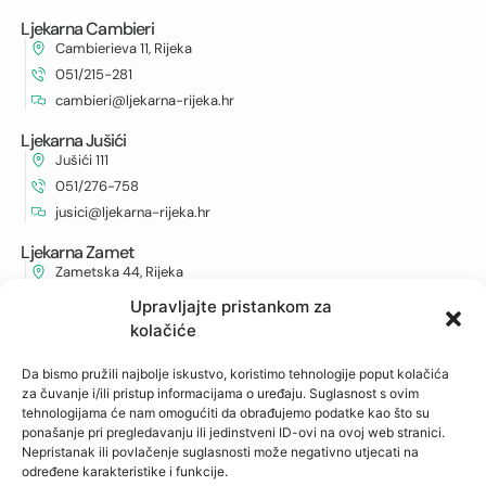
Ljekarna Cambieri
Cambierieva 11, Rijeka
051/215-281
cambieri@ljekarna-rijeka.hr
Ljekarna Jušići
Jušići 111
051/276-758
jusici@ljekarna-rijeka.hr
Ljekarna Zamet
Zametska 44, Rijeka
051/210-652
Upravljajte pristankom za
zamet@ljekarna-rijeka.hr
kolačiće
Ljekarna Podmurvice
Da bismo pružili najbolje iskustvo, koristimo tehnologije poput kolačića
Vukovarska 96
za čuvanje i/ili pristup informacijama o uređaju. Suglasnost s ovim
051/672-963
tehnologijama će nam omogućiti da obrađujemo podatke kao što su
ponašanje pri pregledavanju ili jedinstveni ID-ovi na ovoj web stranici.
vukovarska@ljekarna-rijeka.hr
Nepristanak ili povlačenje suglasnosti može negativno utjecati na
određene karakteristike i funkcije.
Ljekarna Kantrida