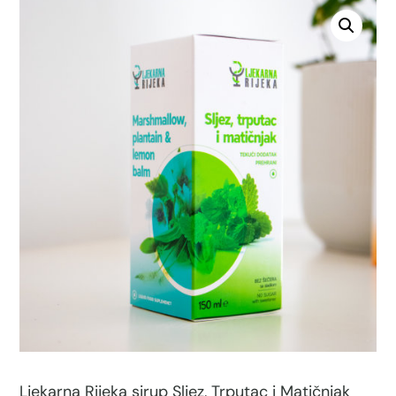
Ljekarna Rijeka sirup Sljez, Trputac i Matičnjak