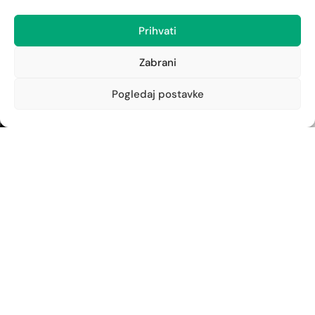
Istarska 6
051/262-594
Prihvati
kantrida@ljekarna-rijeka.hr
Zabrani
Newsletter
Pogledaj postavke
Prijavite se na naš newsletter i budite u toku s
najnovijim obavijestima i ostvarite neočekivane
popuste.
PRIJAVITE SE
Copyright ©2024. Ljekarna
Dizajn i izrada:
Rijeka
APLIKACIJE
.HR
Pratite naše obavijesti: