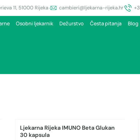
ieva 11, 51000 Rijeka
cambieri@ljekarna-rijeka.hr
+3
arne
Osobni ljekarnik
Dežurstvo
Česta pitanja
Blog
Ljekarna Rijeka IMUNO Beta Glukan
30 kapsula