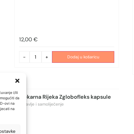
12,00
€
-
+
Dodaj u košaricu
uvanje i/ili
Ljekarna Rijeka Zglobofleks kapsule
omogućiti da
ID-ovi na
Zdravlje i samoliječenje
jecati na
ostavke