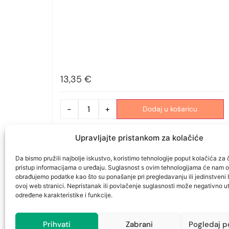
13,35
€
-
+
Dodaj u košaricu
Upravljajte pristankom za kolačiće
Da bismo pružili najbolje iskustvo, koristimo tehnologije poput kolačića za č
Ljekarna Rijeka sirup Sljez, Trputac i
pristup informacijama o uređaju. Suglasnost s ovim tehnologijama će nam 
Matičnjak 150ml
obrađujemo podatke kao što su ponašanje pri pregledavanju ili jedinstveni 
ovoj web stranici. Nepristanak ili povlačenje suglasnosti može negativno ut
Zdravlje i samoliječenje
određene karakteristike i funkcije.
Prihvati
Zabrani
Pogledaj p