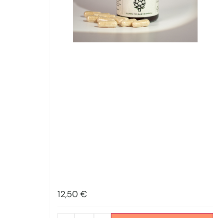
12,50
€