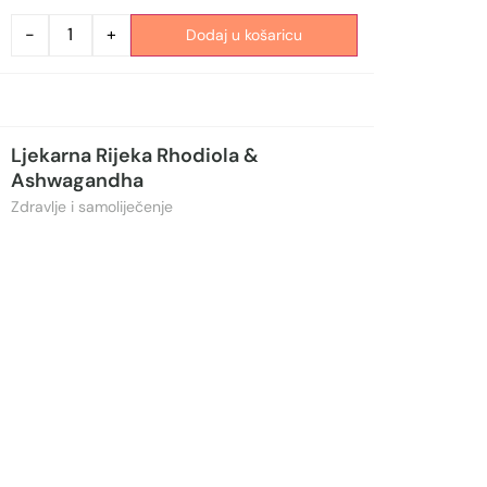
-
+
Dodaj u košaricu
Ljekarna Rijeka Rhodiola &
Ashwagandha
Zdravlje i samoliječenje