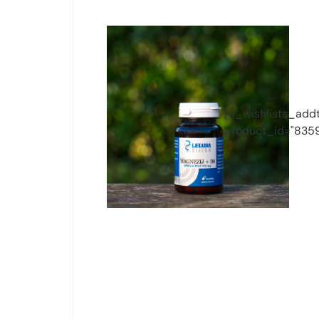
[ti_wishlists_addt
product_id="8359