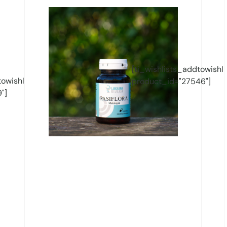
[ti_wishlists_addtowishli
owishlist
product_id="27546"]
"]