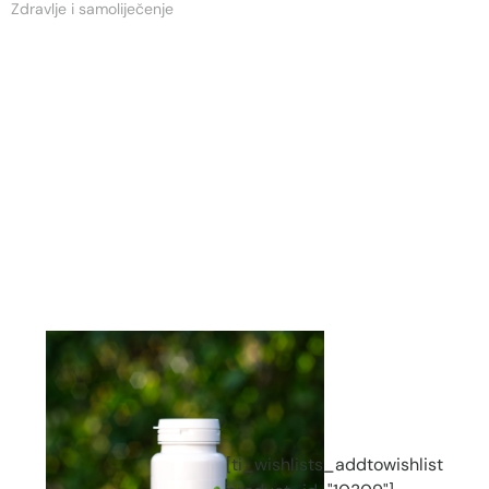
Zdravlje i samoliječenje
st
[ti_wishlists_addtowishlist