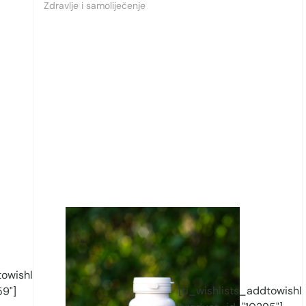
Zdravlje i samoliječenje
owishlist
[ti_wishlists_addtowishli
9"]