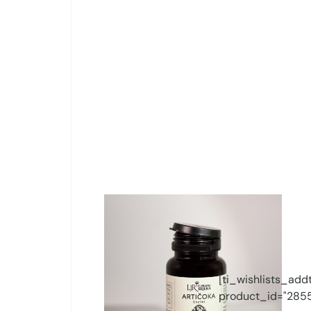
[ti_wishlists_addt
product_id="2855