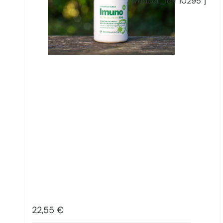
product_id="10295"]
22,55
€