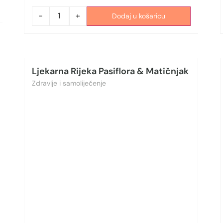
-
+
Dodaj u košaricu
Ljekarna Rijeka Pasiflora & Matičnjak
Zdravlje i samoliječenje