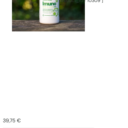
product_id="10309"]
39,75
€