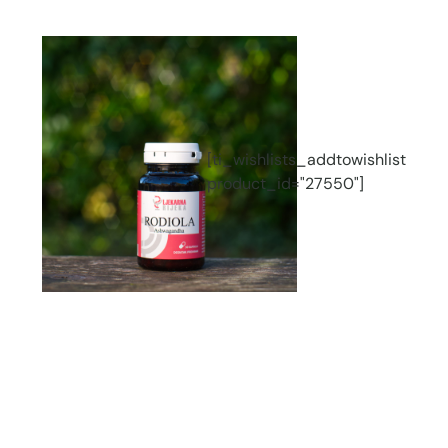
st
[ti_wishlists_addtowishlist
product_id="27550"]