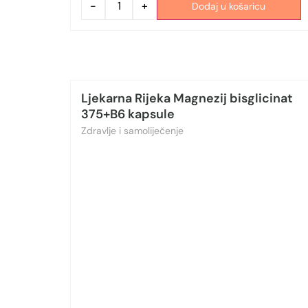
-
+
Dodaj u košaricu
Ljekarna Rijeka Magnezij bisglicinat
375+B6 kapsule
Zdravlje i samoliječenje