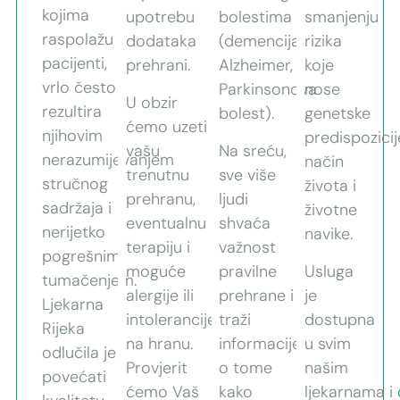
kojima
upotrebu
bolestima
smanjenju
raspolažu
dodataka
(demencija,
rizika
pacijenti,
prehrani.
Alzheimer,
koje
vrlo često
Parkinsonova
nose
U obzir
rezultira
bolest).
genetske
ćemo uzeti
njihovim
predispozicij
vašu
Na sreću,
nerazumijevanjem
način
trenutnu
sve više
stručnog
života i
prehranu,
ljudi
sadržaja i
životne
eventualnu
shvaća
nerijetko
navike.
terapiju i
važnost
pogrešnim
moguće
pravilne
Usluga
tumačenjem.
alergije ili
prehrane i
je
Ljekarna
intolerancije
traži
dostupna
Rijeka
na hranu.
informacije
u svim
odlučila je
Provjerit
o tome
našim
povećati
ćemo Vaš
kako
ljekarnama i