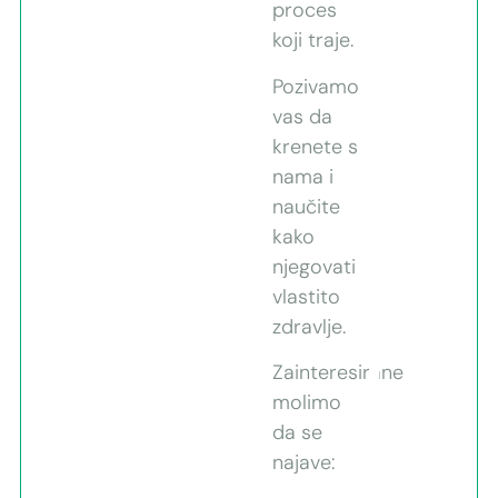
proces
koji traje.
Pozivamo
vas da
krenete s
nama i
naučite
kako
njegovati
vlastito
zdravlje.
Zainteresirane
molimo
da se
najave: