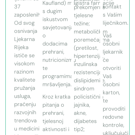
Kaufland) magistra farmacije
37
kontakt
prekomjerne
s dugim
zaposlenih.
s Vašim
tjelesne
iskustvom
Od svog
liječnikom.
težine;
savjetovanja
osnivanja
metaboličkim
o
Vaš
Ljekarna
poremećajima
dodacima
osobni
Rijeka
(pretilost,
prehrani,
ljekarnik
ističe se
hipertenzija,
nutricionizmu
će
visokom
inzulinska
te
otvoriti
razinom
rezistencija,
programima
Vaš
kvalitete
dislipidemije,
mršavljenja.
osobni
pružanja
sindrom
karton,
usluga,
Kroz kratka
policističnih
te
praćenju
pitanja o
jajnika,
provoditi
razvojnih
prehrani,
akne,
redovne
trendova
tjelesnoj
dijabetes
kontrole,
u medicini
aktivnosti i
tip2;
uključujući