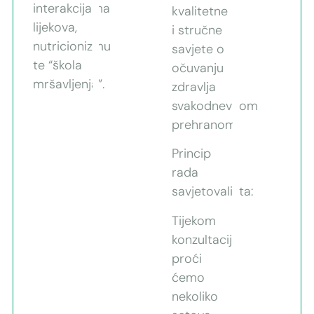
interakcijama
kvalitetne
lijekova,
i stručne
nutricionizmu
savjete o
te “škola
očuvanju
mršavljenja”.
zdravlja
svakodnevnom
prehranom.
Princip
rada
savjetovališta:
Tijekom
konzultacija
proći
ćemo
nekoliko