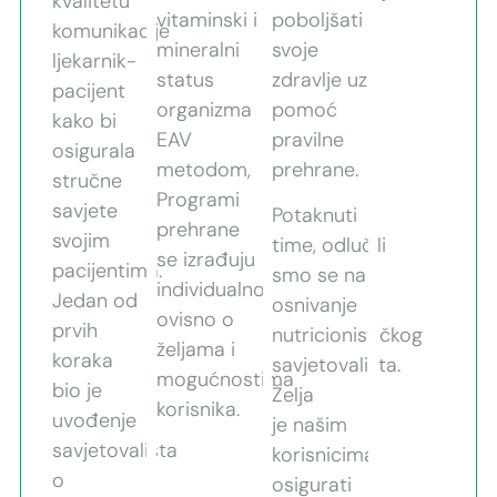
kvalitetu
vitaminski i
poboljšati
komunikacije
mineralni
svoje
ljekarnik-
status
zdravlje uz
pacijent
organizma
pomoć
kako bi
EAV
pravilne
osigurala
metodom,
prehrane.
stručne
Programi
savjete
Potaknuti
prehrane
svojim
time, odlučili
se izrađuju
pacijentima.
smo se na
individualno,
Jedan od
osnivanje
ovisno o
prvih
nutricionističkog
željama i
koraka
savjetovališta.
mogućnostima
bio je
Želja
korisnika.
uvođenje
je našim
savjetovališta
korisnicima
o
osigurati