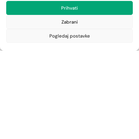
Ljekarna Cambieri
Prihvati
Cambierieva 11, Rijeka
051/215-281
Zabrani
cambieri@ljekarna-rijeka.hr
Ljekarna Jušići
Pogledaj postavke
Jušići 111
051/276-758
jusici@ljekarna-rijeka.hr
Ljekarna Zamet
Zametska 44, Rijeka
051/210-652
zamet@ljekarna-rijeka.hr
Ljekarna Podmurvice
Vukovarska 96
051/672-963
vukovarska@ljekarna-rijeka.hr
Ljekarna Kantrida
Istarska 6