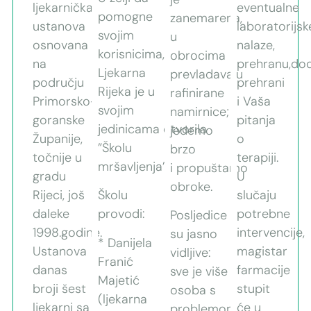
ljekarnička
eventualne
pomogne
zanemarena,
ustanova
laboratorijsk
svojim
u
osnovana
nalaze,
korisnicima,
obrocima
na
prehranu,do
Ljekarna
prevladavaju
području
prehrani
Rijeka je u
rafinirane
Primorsko-
i Vaša
svojim
namirnice;
goranske
pitanja
jedinicama otvorila
jedemo
Županije,
o
”Školu
brzo
točnije u
terapiji.
mršavljenja”.
i propuštamo
gradu
U
obroke.
Rijeci, još
Školu
slučaju
daleke
provodi:
potrebne
Posljedice
1998.godine.
intervencije,
su jasno
* Danijela
Ustanova
magistar
vidljive:
Franić
danas
farmacije
sve je više
Majetić
broji šest
stupit
osoba s
(ljekarna
ljekarni sa
će u
problemom