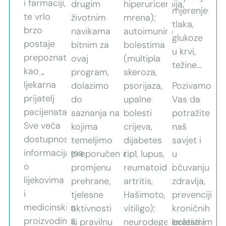
i farmaciji,
drugim
hiperuricemija,
mjerenje
te vrlo
životnim
mrena);
tlaka,
brzo
navikama
autoimunim
glukoze
postaje
bitnim za
bolestima
u krvi,
prepoznata
ovaj
(multipla
težine…
kao „
program,
skeroza,
ljekarna
dolazimo
psorijaza,
Pozivamo
prijatelj
do
upalne
Vas da
pacijenata“.
saznanja na
bolesti
potražite
Sve veća
kojima
crijeva,
naš
dostupnost
temeljimo
dijabetes
savjet i
informacijama
preporučenu
tip1, lupus,
u
o
promjenu
reumatoidni
očuvanju
lijekovima
prehrane,
artritis,
zdravlja,
i
tjelesne
Hašimoto,
prevenciji
medicinskim
aktivnosti
vitiligo);
kroničnih
proizvodima,
ili pravilnu
neurodegenerativnim
bolesti i