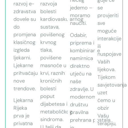
nečeg
gdje će
razvoj e-
razvoja
jedemo –
se
zdravstva
bolesti
moramo
provjeriti
dovele su
kardiovaskularnog
naučiti.
sve
do
sustava,
moguće
promjena
povišenog
Odabir,
interakcije
klasičnog
krvnog
priprema i
ili
izgleda
tlaka,
kombiniranje
nuspojave
ljekarni.
povišene
namirnica
Vaših
Ljekarne
masnoće u
direktno
lijekova.
prihvaćaju
krvi, raznih
utječu na
Tijekom
nove
kroničnih
naše
savjetovanja
trendove.
bolesti
zdravlje. U
uzet
poput
modernom
Ljekarna
ćemo u
dijabetesa i
društvu
Rijeka
obzir
metaboličkog
pravilna
prva je
Vašu
sindroma.
prehrana postala
privatna
terapiju,
U želji da
je