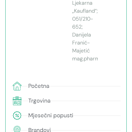
Ljekarna
„Kaufland“;
051/210-
652;
Danijela
Franić-
Majetić
mag.pharm.
Početna
Trgovina
Mjesečni popusti
Brandovi