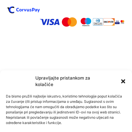
Upravljajte pristankom za
Naše ljekarne
kolačiće
Da bismo pružili najbolje iskustvo, koristimo tehnologije poput kolačića
za čuvanje i/ili pristup informacijama o uređaju. Suglasnost s ovim
Ljekarna Sušak
tehnologijama će nam omogućiti da obrađujemo podatke kao što su
Ul. Tome Strižića 5
ponašanje pri pregledavanju ili jedinstveni ID-ovi na ovoj web stranici.
051/337-238
Nepristanak ili povlačenje suglasnosti može negativno utjecati na
albahari@ljekarna-rijeka.hr
određene karakteristike i funkcije.