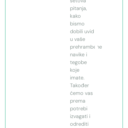
setova
pitanja,
kako
bismo
dobili uvid
u vaše
prehrambene
navike i
tegobe
koje
imate.
Također
ćemo vas
prema
potrebi
izvagati i
odrediti