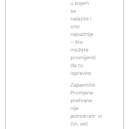
u kojem
se
nalazite i
ono
najvažnije
– što
možete
promijeniti
da to
ispravite.
Zapamtite:
Promjena
prehrane
nije
jednokratnan
čin, već