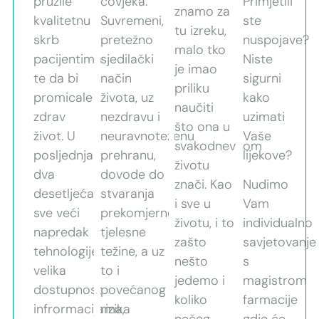
pružile
čovjeka.
Primjetili
znamo za
kvalitetnu
Suvremeni,
ste
tu izreku,
skrb
pretežno
nuspojave?
malo tko
pacijentima
sjedilački
Niste
je imao
te da bi
način
sigurni
priliku
promicale
života, uz
kako
naučiti
zdrav
nezdravu i
uzimati
što ona u
život. U
neuravnoteženu
Vaše
svakodnevnom
posljednja
prehranu,
lijekove?
životu
dva
dovode do
znači. Kao
Nudimo
desetljeća
stvaranja
i sve u
Vam
sve veći
prekomjerne
životu, i to
individualno
napredak
tjelesne
zašto
savjetovanje
tehnologije,
težine, a uz
nešto
s
velika
to i
jedemo i
magistrom
dostupnost
povećanog
koliko
farmacije
infrormacijama,
rizika