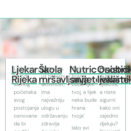
O NAMA
Ljekarna
Škola
Nutricionistič
Osobni
Ljekarne
Prehrana,
‘Neka
Pijete
Rijeka
su od
mršavljenja
uz tjelesnu
savjetovalište
hrana
ljekarni
puno
samog
aktivnost,
bude lijek
lijekova,
početaka
ima
tvoj, a lijek
a niste
svog
najvažniju
neka bude
sigurni
postojanja
ulogu u
hrana
kako oni
osnovane
održavanju
tvoja’
zajedno
da bi
zdravlja
djeluju?
Iako svi