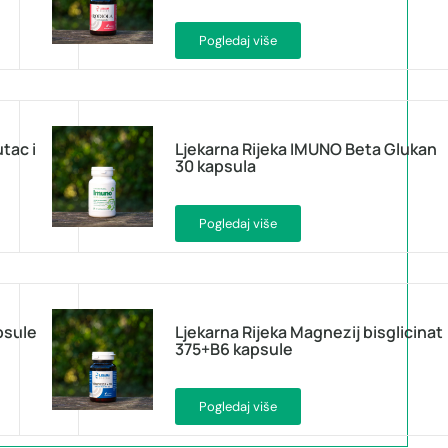
Pogledaj više
utac i
Ljekarna Rijeka IMUNO Beta Glukan
30 kapsula
Pogledaj više
psule
Ljekarna Rijeka Magnezij bisglicinat
375+B6 kapsule
Pogledaj više