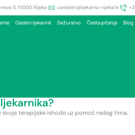
ieva 11, 51000 Rijeka
cambieri@ljekarna-rijeka.hr
+3
arne
Osobni ljekarnik
Dežurstvo
Česta pitanja
Blog
ljekarnika?
e svoje terapijske ishode uz pomoć našeg tima.
.