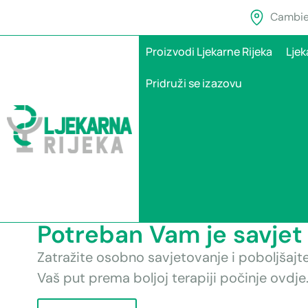
Cambier
Proizvodi Ljekarne Rijeka
Ljek
Pridruži se izazovu
Potreban Vam je savjet 
Zatražite osobno savjetovanje i poboljšajt
Vaš put prema boljoj terapiji počinje ovdje