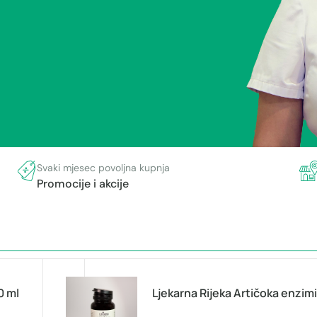
Svaki mjesec povoljna kupnja
Promocije i akcije
0 ml
Ljekarna Rijeka Artičoka enzim