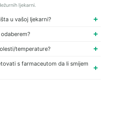
ežurnih ljekarni.
šta u vašoj ljekarni?
ih odaberem?
bolesti/temperature?
jetovati s farmaceutom da li smijem