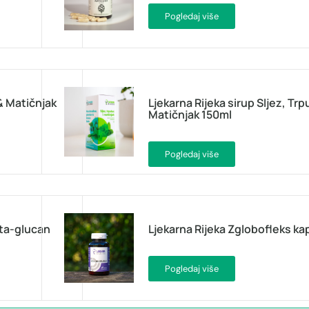
Pogledaj više
 & Matičnjak
Ljekarna Rijeka sirup Sljez, Trp
Matičnjak 150ml
Pogledaj više
eta-glucan
Ljekarna Rijeka Zglobofleks ka
Pogledaj više