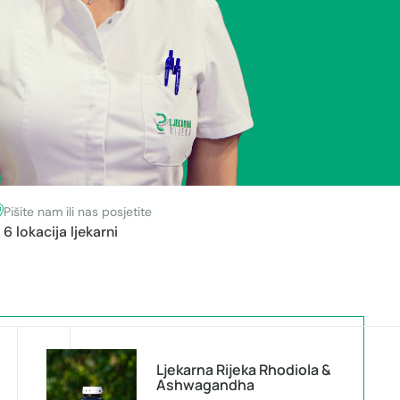
Pišite nam ili nas posjetite
6 lokacija ljekarni
i
Ljekarna Rijeka Rhodiola &
Ashwagandha