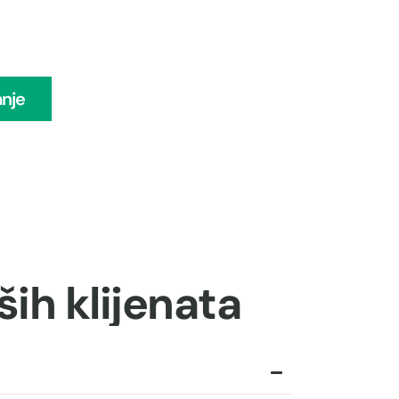
anje
ših klijenata