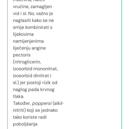
vrućine, zamagljen
vid i sl. No, važno je
naglasiti kako se ne
smije kombinirati s
lijekovima
namijenjenima
liječenju angine
pectoris
(nitroglicerin,
izosorbid mononitrat,
izosorbid dinitrat i
sl.) jer postoji rizik od
naglog pada krvnog
tlaka.
Također,
poppersi
(alkil-
nitriti) koji se jednako
tako koriste radi
poboljšanja