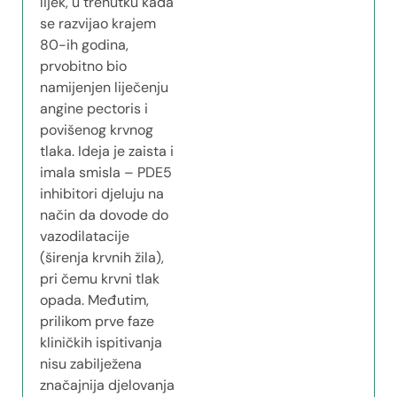
lijek, u trenutku kada
se razvijao krajem
80-ih godina,
prvobitno bio
namijenjen liječenju
angine pectoris i
povišenog krvnog
tlaka. Ideja je zaista i
imala smisla – PDE5
inhibitori djeluju na
način da dovode do
vazodilatacije
(širenja krvnih žila),
pri čemu krvni tlak
opada. Međutim,
prilikom prve faze
kliničkih ispitivanja
nisu zabilježena
značajnija djelovanja