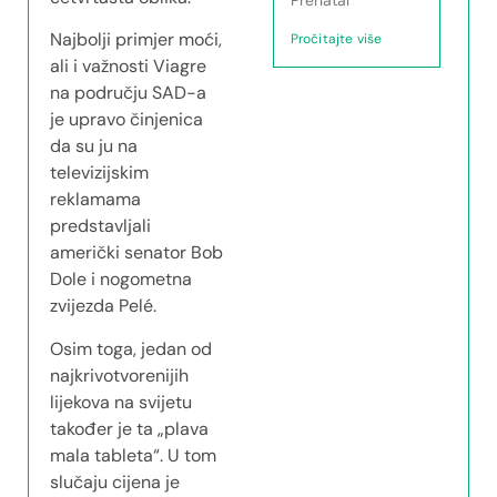
Najbolji primjer moći,
Pročitajte više
ali i važnosti Viagre
na području SAD-a
je upravo činjenica
da su ju na
televizijskim
reklamama
predstavljali
američki senator Bob
Dole i nogometna
zvijezda Pelé.
Osim toga, jedan od
najkrivotvorenijih
lijekova na svijetu
također je ta „plava
mala tableta“. U tom
slučaju cijena je