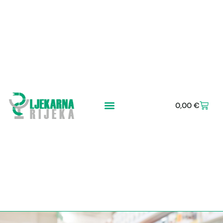
0,00
€
Koja priča stoji iza viagre?