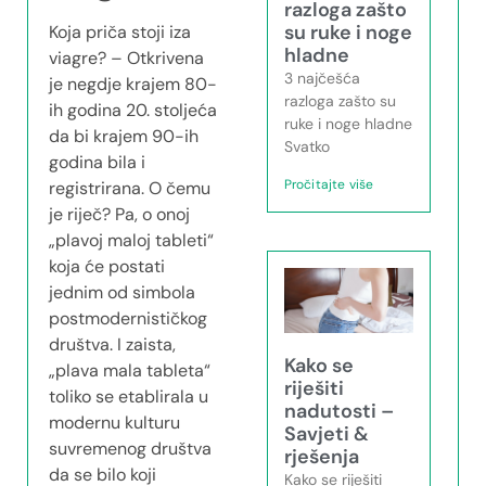
razloga zašto
su ruke i noge
Koja priča stoji iza
hladne
viagre? – Otkrivena
3 najčešća
je negdje krajem 80-
razloga zašto su
ih godina 20. stoljeća
ruke i noge hladne
da bi krajem 90-ih
Svatko
godina bila i
Pročitajte više
registrirana. O čemu
je riječ? Pa, o onoj
„plavoj maloj tableti“
koja će postati
jednim od simbola
postmodernističkog
društva. I zaista,
Kako se
„plava mala tableta“
riješiti
toliko se etablirala u
nadutosti –
modernu kulturu
Savjeti &
suvremenog društva
rješenja
da se bilo koji
Kako se riješiti