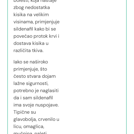
bolesti, koja nastaje
zbog nedostatka
kisika na velikim
visinama, primjenjuje
sildenafil kako bi se
povećao protok krvi i
dostava kisika u
različita tkiva.
Iako se naširoko
primjenjuje, što
često stvara dojam
lažne sigurnosti,
potrebno je naglasiti
da i sam sildenafil
ima svoje nuspojave.
Tipične su
glavobolja, crvenilo u
licu, omaglica,
mučnina, naleti