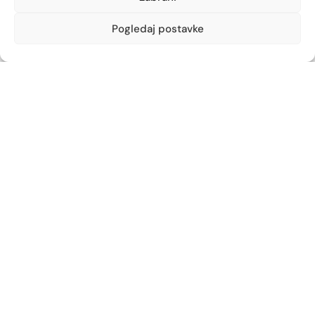
Zametska 44, Rijeka
051/210-652
Pogledaj postavke
zamet@ljekarna-rijeka.hr
Ljekarna Podmurvice
Vukovarska 96
051/672-963
vukovarska@ljekarna-rijeka.hr
Ljekarna Kantrida
Istarska 6
051/262-594
kantrida@ljekarna-rijeka.hr
Newsletter
Prijavite se na naš newsletter i budite u toku s
najnovijim obavijestima i ostvarite neočekivane
popuste.