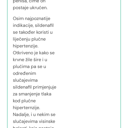
penisa, čime on
postaje ukrućen.
Osim najpoznatije
indikacije, sildenafil
se također koristi u
liječenju plućne
hipertenzije.
Otkriveno je kako se
krvne žile šire i u
plućima pa se u
određenim
slučajevima
sildenafil primjenjuje
za smanjenje tlaka
kod plućne
hiperternzije.
Nadalje, i u nekim se
slučajevima visinske