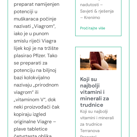
preparat namijenjen
nadutosti –
Savjeti & rješenja
potenciji u
– Krenimo
muškaraca počinje
nazivati „Viagrom“,
Pročitajte više
iako je u punom
smislu riječi Viagra
lijek koji je na tržište
plasirao Pfizer. Tako
se preparati za
potenciju na biljnoj
bazi kolokvijalno
Koji su
nazivaju „prirodnom
najbolji
vitamini i
viagrom“ ili
minerali za
„vitaminom V“, dok
trudnice
neki proizvođači čak
Koji su najbolji
kopiraju izgled
vitamini i minerali
originalne Viagre –
za trudnice
plave tabletice
Terranova
četvrtasta oblika.
Prenatal