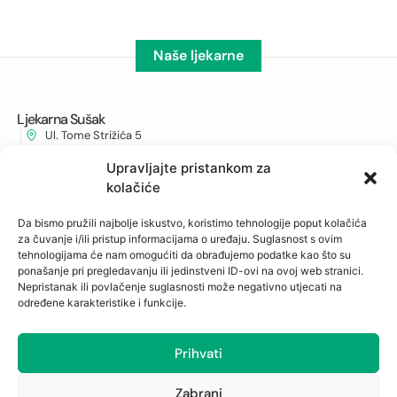
Naše ljekarne
Ljekarna Sušak
Ul. Tome Strižića 5
051/337-238
Upravljajte pristankom za
albahari@ljekarna-rijeka.hr
kolačiće
Ljekarna Cambieri
Da bismo pružili najbolje iskustvo, koristimo tehnologije poput kolačića
Cambierieva 11, Rijeka
za čuvanje i/ili pristup informacijama o uređaju. Suglasnost s ovim
051/215-281
tehnologijama će nam omogućiti da obrađujemo podatke kao što su
cambieri@ljekarna-rijeka.hr
ponašanje pri pregledavanju ili jedinstveni ID-ovi na ovoj web stranici.
Nepristanak ili povlačenje suglasnosti može negativno utjecati na
Ljekarna Jušići
određene karakteristike i funkcije.
Jušići 111
051/276-758
Prihvati
jusici@ljekarna-rijeka.hr
Ljekarna Zamet
Zabrani