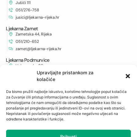
Jušići 111
051/276-758
jusici@ljekarna-rijeka.hr
Ljekarna Zamet
Zametska 44, Rijeka
051/210-652
zamet@ljekarna-rijeka.hr
Ljekarna Podmurvice
Vukovarska 96
Upravljajte pristankom za
051/672-963
kolačiće
vukovarska@ljekarna-rijeka.hr
Ljekarna Kantrida
Da bismo pružili najbolje iskustvo, koristimo tehnologije poput kolačića
Istarska 6
za čuvanje i/ili pristup informacijama o uređaju. Suglasnost s ovim
tehnologijama će nam omogućiti da obrađujemo podatke kao što su
051/262-594
ponašanje pri pregledavanju ili jedinstveni ID-ovi na ovoj web stranici.
kantrida@ljekarna-rijeka.hr
Nepristanak ili povlačenje suglasnosti može negativno utjecati na
određene karakteristike i funkcije.
Newsletter
Prihvati