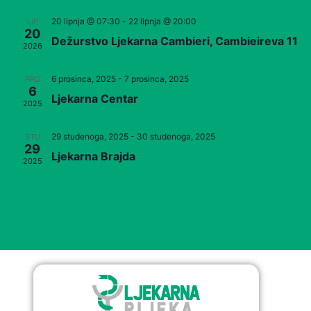
20 lipnja @ 07:30
-
22 lipnja @ 20:00
LIP
20
Dežurstvo Ljekarna Cambieri, Cambieireva 11
2026
6 prosinca, 2025
-
7 prosinca, 2025
PRO
6
Ljekarna Centar
2025
29 studenoga, 2025
-
30 studenoga, 2025
STU
29
Ljekarna Brajda
2025