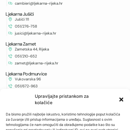
cambieri@ljekarna-rijeka.hr
Ljekarna Jušići
Jušići 111
051/276-758
jusici@ljekarna-rijeka.hr
Ljekarna Zamet
Zametska 44, Rijeka
051/210-652
zamet@ljekarna-rijeka.hr
Ljekarna Podmurvice
Vukovarska 96
051/672-963
vukovarska@ljekarna-rijeka.hr
Upravljajte pristankom za
kolačiće
Ljekarna Kantrida
Istarska 6
Da bismo pružili najbolje iskustvo, koristimo tehnologije poput kolačića
051/262-594
za čuvanje i/ili pristup informacijama o uređaju. Suglasnost s ovim
kantrida@ljekarna-rijeka.hr
tehnologijama će nam omogućiti da obrađujemo podatke kao što su
ponašanje pri pregledavanju ili jedinstveni ID-ovi na ovoj web stranici.