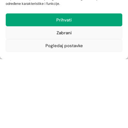
određene karakteristike i funkcije.
Prihvati
Naše ljekarne
Zabrani
Pogledaj postavke
Ljekarna Sušak
Ul. Tome Strižića 5
051/337-238
albahari@ljekarna-rijeka.hr
Ljekarna Cambieri
Cambierieva 11, Rijeka
051/215-281
cambieri@ljekarna-rijeka.hr
Ljekarna Jušići
Jušići 111
051/276-758
jusici@ljekarna-rijeka.hr