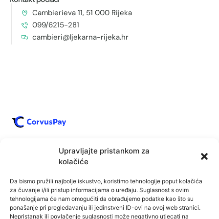
Cambierieva 11, 51 000 Rijeka
099/6215-281
cambieri@ljekarna-rijeka.hr
Upravljajte pristankom za
kolačiće
Da bismo pružili najbolje iskustvo, koristimo tehnologije poput kolačića
za čuvanje i/ili pristup informacijama o uređaju. Suglasnost s ovim
tehnologijama će nam omogućiti da obrađujemo podatke kao što su
ponašanje pri pregledavanju ili jedinstveni ID-ovi na ovoj web stranici.
Nepristanak ili povlačenje suglasnosti može negativno utjecati na