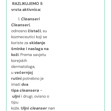
RAZLIKUJEMO 5
vrsta aktivnica:
Cleanseri
Cleanseri
,
odnosno
čistači
, su
kozmeceutici koji se
koriste za
skidanje
šminke i naslaga na
koži
. Prema savjetu
korejskih
dermatologa,
u
večernjoj
rutini
potrebno je
imati
dva
tipa
cleansera
–
uljni
i drugi, ovisno o
tipu
kože.
Uljni
cleanser
namijenjen