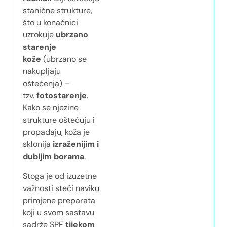
stanične strukture,
što u konačnici
uzrokuje
ubrzano
starenje
kože
(ubrzano se
nakupljaju
oštećenja) –
tzv.
fotostarenje
.
Kako se njezine
strukture oštećuju i
propadaju, koža je
sklonija
izraženijim i
dubljim borama
.
Stoga je od izuzetne
važnosti steći naviku
primjene preparata
koji u svom sastavu
sadrže SPF
tijekom