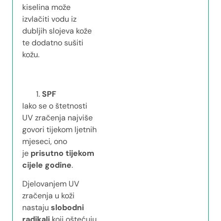
kiselina može
izvlačiti vodu iz
dubljih slojeva kože
te dodatno sušiti
kožu.
SPF
Iako se o štetnosti
UV zračenja najviše
govori tijekom ljetnih
mjeseci, ono
je
prisutno tijekom
cijele godine
.
Djelovanjem UV
zračenja u koži
nastaju
slobodni
radikali
koji oštećuju