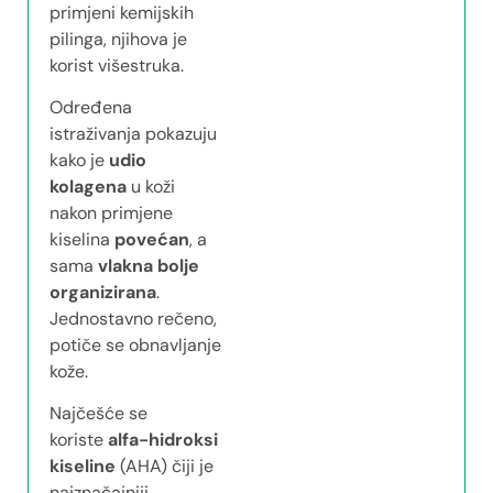
primjeni kemijskih
pilinga, njihova je
korist višestruka.
Određena
istraživanja pokazuju
kako je
udio
kolagena
u koži
nakon primjene
kiselina
povećan
, a
sama
vlakna bolje
organizirana
.
Jednostavno rečeno,
potiče se obnavljanje
kože.
Najčešće se
koriste
alfa-hidroksi
kiseline
(AHA) čiji je
najznačajniji