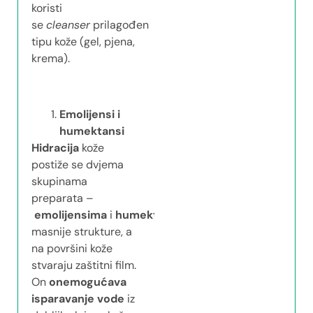
koristi
se
cleanser
prilagođen
tipu kože (gel, pjena,
krema).
Emolijensi i
humektansi
Hidracija
kože
postiže se dvjema
skupinama
preparata –
emolijensima
i
humektansima
.
Emolijensi
su
masnije strukture, a
na površini kože
stvaraju zaštitni film.
On
onemogućava
isparavanje vode
iz