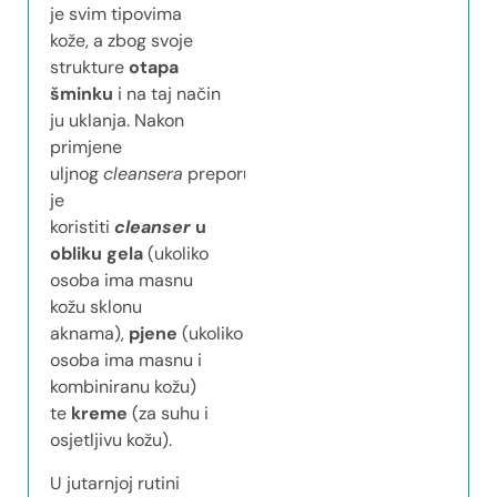
je svim tipovima
kože, a zbog svoje
strukture
otapa
šminku
i na taj način
ju uklanja. Nakon
primjene
uljnog
cleansera
preporuka
je
koristiti
cleanser
u
obliku gela
(ukoliko
osoba ima masnu
kožu sklonu
aknama),
pjene
(ukoliko
osoba ima masnu i
kombiniranu kožu)
te
kreme
(za suhu i
osjetljivu kožu).
U jutarnjoj rutini