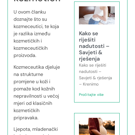
U ovom članku
doznajte što su
kozmeceutici, te koja
Kako se
je razlika između
riješiti
kozmetičkih i
nadutosti –
kozmeceutičkih
Savjeti &
proizvoda.
rješenja
Kako se riješiti
Kozmeceutika djeluje
nadutosti –
na strukturne
Savjeti & rješenja
promjene u koži i
– Krenimo
pomaže kod kožnih
Pročitajte više
nepravilnosti u većoj
mjeri od klasičnih
kozmetičkih
pripravaka.
Ljepota, mladenački