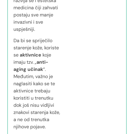
razvija se i estetska
medicina čiji zahvati
postaju sve manje
invazivni i sve
uspješniji.
Da bi se spriječilo
starenje kože, koriste
se
aktivnice
koje
imaju tzv. „
anti-
aging učinak
“.
Međutim, važno je
naglasiti kako se te
aktivnice trebaju
koristiti u trenutku
dok još nisu vidljivi
znakovi starenja kože,
a ne od trenutka
njihove pojave.