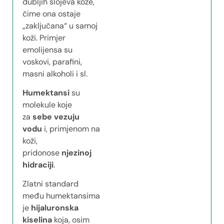
dubljih slojeva kože,
čime ona ostaje
„zaključana“ u samoj
koži. Primjer
emolijensa su
voskovi, parafini,
masni alkoholi i sl.
Humektansi
su
molekule koje
za
sebe vezuju
vodu
i, primjenom na
koži,
pridonose
njezinoj
hidraciji
.
Zlatni standard
među humektansima
je
hijaluronska
kiselina
koja, osim