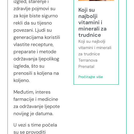
izgled, starenje i
zdravlje pojmovi su
Koji su
najbolji
za koje biste sigurno
vitamini i
rekli da su tijesno
minerali za
povezani. Ljudi su
trudnice
generacijama koristili
Koji su najbolji
vlastite recepture,
vitamini i minerali
preparate i metode
za trudnice
održavanja ljepolikog
Terranova
izgleda, što su
Prenatal
prenosili s koljena na
Pročitajte više
koljeno.
Međutim, interes
farmacije i medicine
za održavanje ljepote
novijeg je datuma.
U vezi s time počela
su se provoditi