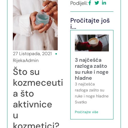
Podijeli:
Pročitajte još
i...
27 Listopada, 2021
3 najčešća
RijekaAdmin
razloga zašto
Što su
su ruke i noge
hladne
kozmeceutici,
3 najčešća
razloga zašto su
a što
ruke i noge hladne
aktivnice
Svatko
u
Pročitajte više
kozmetici?