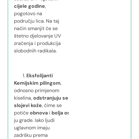
cijele godine
,
pogotovo na
području lica. Na taj
način smanjit će se
štetno djelovanje UV
zračenja i produkcija
slobodnih radikala.
Eksfolijanti
Kemijskim pilingom
,
odnosno primjenom
kiselina,
odstranjuju
se
određeni
slojevi kože
, čime se
potiče
obnova
i
bolja
organizacija
struktura
koje
ju grade. Iako ljudi
uglavnom imaju
zadršku prema