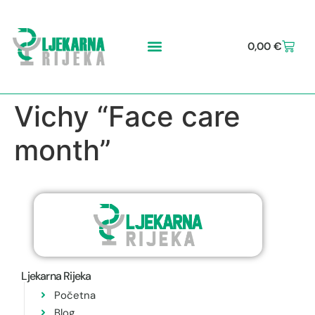
0,00
€
Vichy “Face care
month”
Ljekarna Rijeka
Početna
Blog