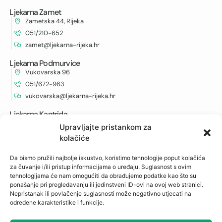
Ljekarna Zamet
Zametska 44, Rijeka
051/210-652
zamet@ljekarna-rijeka.hr
Ljekarna Podmurvice
Vukovarska 96
051/672-963
vukovarska@ljekarna-rijeka.hr
Ljekarna Kantrida
Istarska 6
Upravljajte pristankom za
051/262-594
kolačiće
kantrida@ljekarna-rijeka.hr
Da bismo pružili najbolje iskustvo, koristimo tehnologije poput kolačića
za čuvanje i/ili pristup informacijama o uređaju. Suglasnost s ovim
tehnologijama će nam omogućiti da obrađujemo podatke kao što su
Newsletter
ponašanje pri pregledavanju ili jedinstveni ID-ovi na ovoj web stranici.
Nepristanak ili povlačenje suglasnosti može negativno utjecati na
Prijavite se na naš newsletter i budite u toku s
određene karakteristike i funkcije.
najnovijim obavijestima i ostvarite neočekivane
popuste.