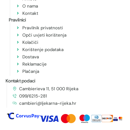
O nama
Kontakt
Pravilnici
Pravilnik privatnosti
Opći uvjeti korištenja
Kolačići
Korištenje podataka
Dostava
Reklamacije
Plaćanja
Kontakt podaci
Cambierieva 11, 51 000 Rijeka
099/6215-281
cambieri@ljekarna-rijeka.hr