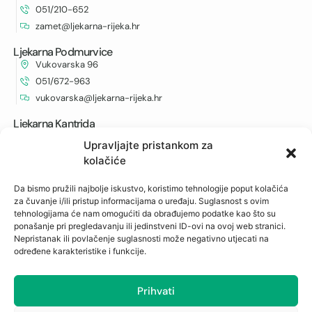
051/210-652
zamet@ljekarna-rijeka.hr
Ljekarna Podmurvice
Vukovarska 96
051/672-963
vukovarska@ljekarna-rijeka.hr
Ljekarna Kantrida
Istarska 6
Upravljajte pristankom za
051/262-594
kolačiće
kantrida@ljekarna-rijeka.hr
Da bismo pružili najbolje iskustvo, koristimo tehnologije poput kolačića
za čuvanje i/ili pristup informacijama o uređaju. Suglasnost s ovim
Newsletter
tehnologijama će nam omogućiti da obrađujemo podatke kao što su
ponašanje pri pregledavanju ili jedinstveni ID-ovi na ovoj web stranici.
Prijavite se na naš newsletter i budite u toku s
Nepristanak ili povlačenje suglasnosti može negativno utjecati na
određene karakteristike i funkcije.
najnovijim obavijestima i ostvarite neočekivane
popuste.
Prihvati