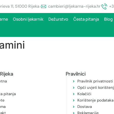
ieva 11, 51000 Rijeka
cambieri@ljekarna-rijeka.hr
+3
arne
Osobni ljekarnik
Dežurstvo
Česta pitanja
Blog
tamini
Rijeka
Pravilnici
etna
Pravilnik privatnosti
Opći uvjeti korišten
a pitanja
Kolačići
ete
Korištenje podataka
ama
Dostava
akt
Reklamacije