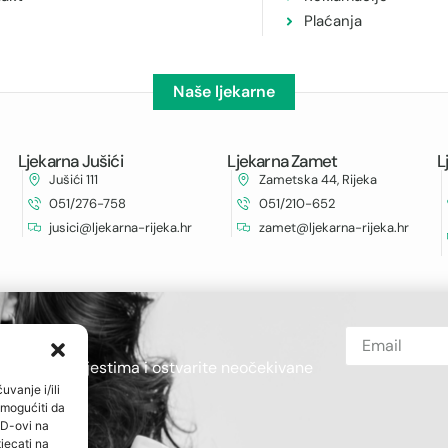
Plaćanja
Naše ljekarne
Ljekarna Jušići
Ljekarna Zamet
L
Jušići 111
Zametska 44, Rijeka
051/276-758
051/210-652
jusici@ljekarna-rijeka.hr
zamet@ljekarna-rijeka.hr
novijim obavijestima i ostvarite neočekivane
uvanje i/ili
omogućiti da
ID-ovi na
jecati na