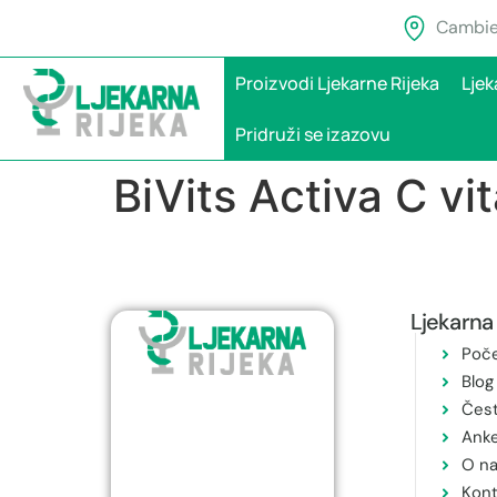
Cambier
Proizvodi Ljekarne Rijeka
Ljek
Pridruži se izazovu
BiVits Activa C vi
Ljekarna 
Poč
Blog
Čest
Ank
O n
Kont