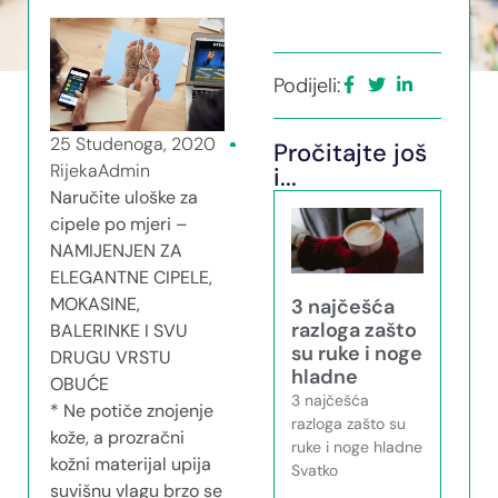
Podijeli:
25 Studenoga, 2020
Pročitajte još
RijekaAdmin
i...
Naručite uloške za
cipele po mjeri –
NAMIJENJEN ZA
ELEGANTNE CIPELE,
MOKASINE,
3 najčešća
razloga zašto
BALERINKE I SVU
su ruke i noge
DRUGU VRSTU
hladne
OBUĆE
3 najčešća
* Ne potiče znojenje
razloga zašto su
kože, a prozračni
ruke i noge hladne
kožni materijal upija
Svatko
suvišnu vlagu brzo se