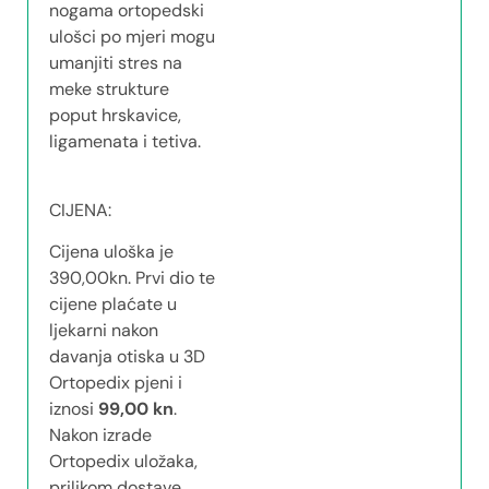
nogama ortopedski
ulošci po mjeri mogu
umanjiti stres na
meke strukture
poput hrskavice,
ligamenata i tetiva.
CIJENA:
Cijena uloška je
390,00kn. Prvi dio te
cijene plaćate u
ljekarni nakon
davanja otiska u 3D
Ortopedix pjeni i
iznosi
99,00 kn
.
Nakon izrade
Ortopedix uložaka,
prilikom dostave