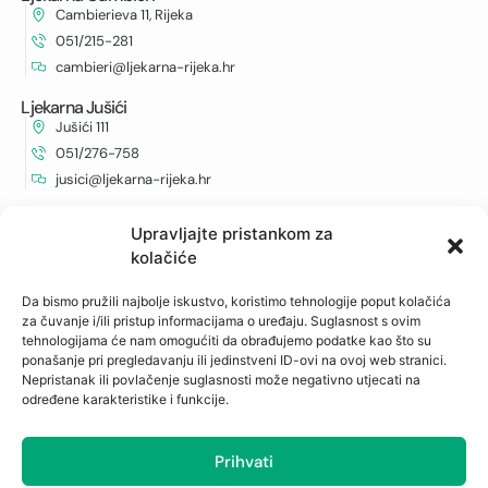
Cambierieva 11, Rijeka
051/215-281
cambieri@ljekarna-rijeka.hr
Ljekarna Jušići
Jušići 111
051/276-758
jusici@ljekarna-rijeka.hr
Ljekarna Zamet
Upravljajte pristankom za
Zametska 44, Rijeka
kolačiće
051/210-652
zamet@ljekarna-rijeka.hr
Da bismo pružili najbolje iskustvo, koristimo tehnologije poput kolačića
za čuvanje i/ili pristup informacijama o uređaju. Suglasnost s ovim
Ljekarna Podmurvice
tehnologijama će nam omogućiti da obrađujemo podatke kao što su
Vukovarska 96
ponašanje pri pregledavanju ili jedinstveni ID-ovi na ovoj web stranici.
051/672-963
Nepristanak ili povlačenje suglasnosti može negativno utjecati na
određene karakteristike i funkcije.
vukovarska@ljekarna-rijeka.hr
Ljekarna Kantrida
Prihvati
Istarska 6