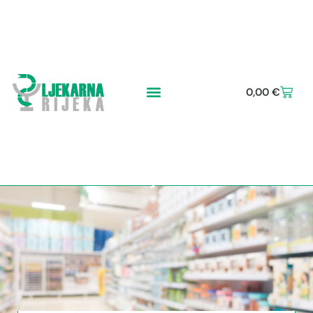
0,00
€
Naručite uloške za cipele po
mjeri