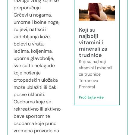
razloga zbog kojih se
preporučuju.
Grčevi u nogama,
umorne i bolne noge,
Koji su
žuljevi, natisci i
najbolji
zadebljanja kože,
vitamini i
bolovi u vratu,
minerali za
leđima, koljenima,
trudnice
uporne glavobolje,
Koji su najbolji
sve su to nelagode
vitamini i minerali
koje nošenje
za trudnice
ortopedskih uložaka
Terranova
Prenatal
može ublažiti ili čak
posve ukloniti.
Pročitajte više
Osobama koje se
rekreativno ili aktivno
bave sportom te
osobama koje puno
vremena provode na