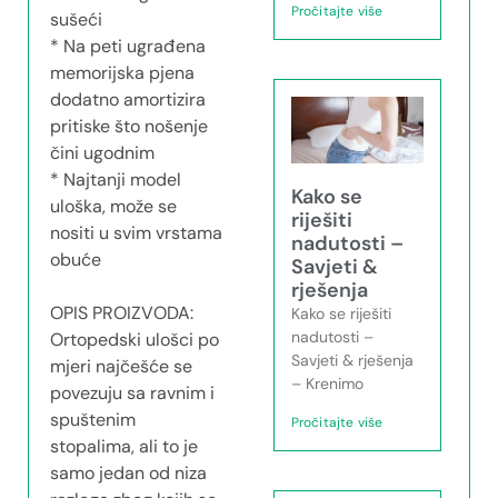
Pročitajte više
sušeći
* Na peti ugrađena
memorijska pjena
dodatno amortizira
pritiske što nošenje
čini ugodnim
* Najtanji model
Kako se
uloška, može se
riješiti
nositi u svim vrstama
nadutosti –
obuće
Savjeti &
rješenja
OPIS PROIZVODA:
Kako se riješiti
nadutosti –
Ortopedski ulošci po
Savjeti & rješenja
mjeri najčešće se
– Krenimo
povezuju sa ravnim i
spuštenim
Pročitajte više
stopalima, ali to je
samo jedan od niza