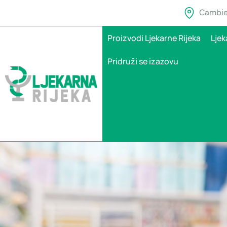
Cambier
Proizvodi Ljekarne Rijeka
Ljek
Pridruži se izazovu
Medvjetka – standa