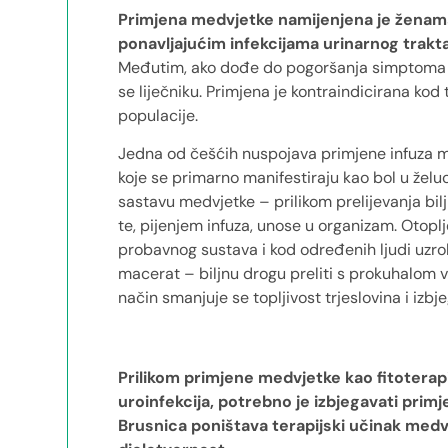
Primjena medvjetke namijenjena je ženama 
ponavljajućim infekcijama urinarnog trakta
Međutim, ako dođe do pogoršanja simptoma un
se liječniku. Primjena je kontraindicirana kod
populacije.
Jedna od češćih nuspojava primjene infuza m
koje se primarno manifestiraju kao bol u želuc
sastavu medvjetke – prilikom prelijevanja bi
te, pijenjem infuza, unose u organizam. Otoplje
probavnog sustava i kod određenih ljudi uzroku
macerat – biljnu drogu preliti s prokuhalo
način smanjuje se topljivost trjeslovina i izb
Prilikom primjene medvjetke kao fitoterapi
uroinfekcija, potrebno je izbjegavati primj
Brusnica poništava terapijski učinak medv