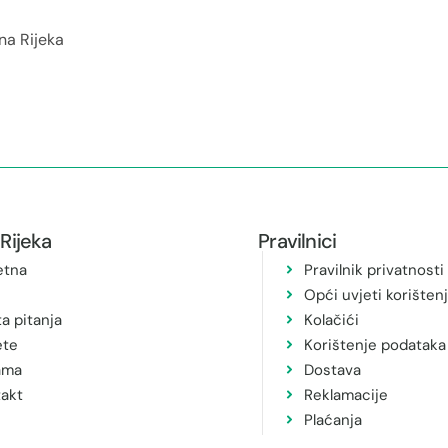
na Rijeka
Rijeka
Pravilnici
etna
Pravilnik privatnosti
Opći uvjeti korišten
a pitanja
Kolačići
ete
Korištenje podataka
ama
Dostava
akt
Reklamacije
Plaćanja