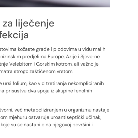
za liječenje
fekcija
istovima kožaste građe i plodovima u vidu malih
nizinskim predjelima Europe, Azije i Sjeverne
etnje Velebitom i Gorskim kotrom, ali važno je
smatra strogo zaštićenom vrstom.
ae ursi folium, kao vid tretiranja nekompliciranih
na prisustvu dva spoja iz skupine fenolnih
otvorni, već metaboliziranjem u organizmu nastaje
nom mjehuru ostvaruje uroantiseptički učinak,
koje su se nastanile na njegovoj površini i