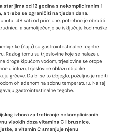
starijima od 12 godina s nekompliciranim i
, a treba se ograničiti na tjedan dana
.
utar 48 sati od primjene, potrebno je obratiti
 trudnica, a samoliječenje se isključuje kod muške
edvjetke (čaja) su gastrointestinalne tegobe
u. Razlog tomu su trjeslovine koje se nalaze u
ljne droge kipućom vodom, trjeslovine se otope
ne u infuzu, trjeslovine oblažu stijenke
ju grčeve. Da bi se to izbjeglo, poželjno je raditi
m vodom ohlađenom na sobnu temperaturu. Na taj
jegavaju gastrointestinalne tegobe.
jskog izbora za tretiranje nekompliciranih
enu visokih doza vitamina C i brusnice.
jetke, a vitamin C smanjuje njenu