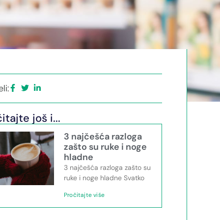
li:
itajte još i...
3 najčešća razloga
zašto su ruke i noge
hladne
3 najčešća razloga zašto su
ruke i noge hladne Svatko
Pročitajte više