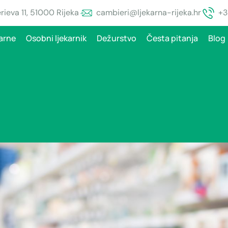
ieva 11, 51000 Rijeka
cambieri@ljekarna-rijeka.hr
+3
arne
Osobni ljekarnik
Dežurstvo
Česta pitanja
Blog
rd za liječenje nekomplicir