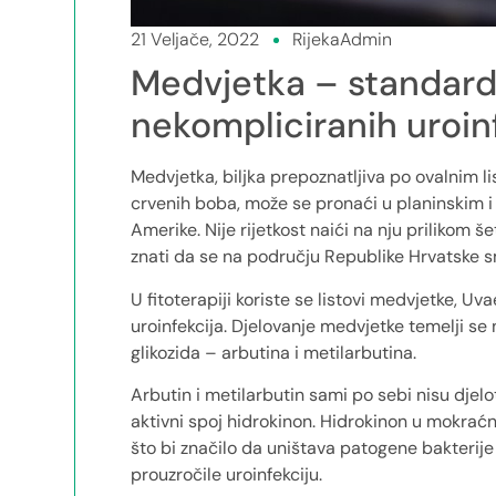
21 Veljače, 2022
RijekaAdmin
Medvjetka – standard 
nekompliciranih uroin
Medvjetka, biljka prepoznatljiva po ovalnim l
crvenih boba, može se pronaći u planinskim i 
Amerike. Nije rijetkost naići na nju prilikom š
znati da se na području Republike Hrvatske 
U fitoterapiji koriste se listovi medvjetke, Uv
uroinfekcija. Djelovanje medvjetke temelji se 
glikozida – arbutina i metilarbutina.
Arbutin i metilarbutin sami po sebi nisu djel
aktivni spoj hidrokinon. Hidrokinon u mokrać
što bi značilo da uništava patogene bakterije 
prouzročile uroinfekciju.