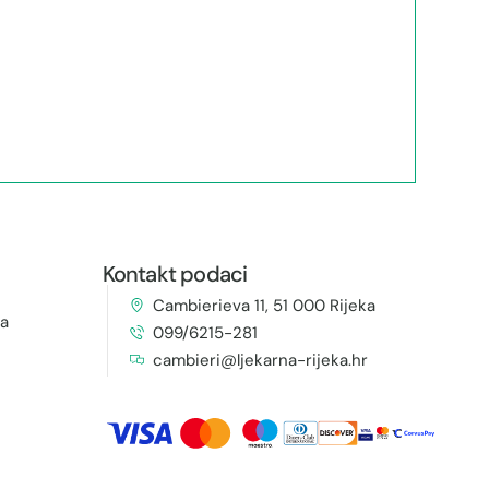
Kontakt podaci
Cambierieva 11, 51 000 Rijeka
ja
099/6215-281
cambieri@ljekarna-rijeka.hr