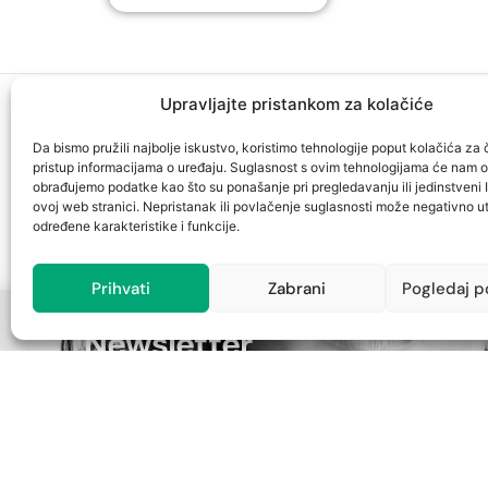
Upravljajte pristankom za kolačiće
Ljekarna Sušak
Ljekarna Cambieri
Da bismo pružili najbolje iskustvo, koristimo tehnologije poput kolačića za č
pristup informacijama o uređaju. Suglasnost s ovim tehnologijama će nam 
Ul. Tome Strižića 5
Cambierieva 11, Rijeka
obrađujemo podatke kao što su ponašanje pri pregledavanju ili jedinstveni 
051/337-238
051/215-281
ovoj web stranici. Nepristanak ili povlačenje suglasnosti može negativno ut
albahari@ljekarna-rijeka.hr
cambieri@ljekarna-
određene karakteristike i funkcije.
rijeka.hr
Prihvati
Zabrani
Pogledaj p
Newsletter
Prijavite se na naš newsletter i budite u toku s naj
popuste.