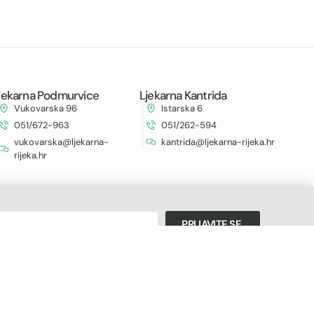
jekarna Podmurvice
Ljekarna Kantrida
Vukovarska 96
Istarska 6
051/672-963
051/262-594
vukovarska@ljekarna-
kantrida@ljekarna-rijeka.hr
rijeka.hr
PRIJAVITE SE