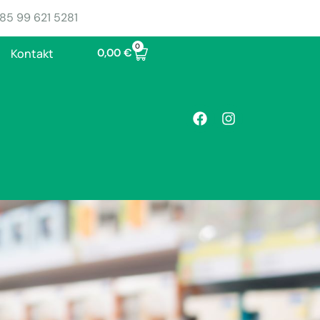
85 99 621 5281
0
0,00
€
Kontakt
anih uroinfekcija