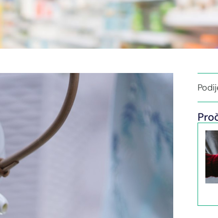
Podije
Proč