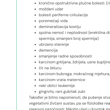
kronično opstruktivne plućne bolesti. (ri
moždani udar
bolesti periferne cirkulacije
poremećaji vida
demineralizacija kostiju
spolna nemoć i neplodnost (erektilna di
spermija, smanjeni broj spermija)
ubrzano starenje
demencija
smanjenje radne sposobnosti
karcinom grkljana, ždrijela, usne šupljin
čir na želucu
karcinom bubrega, mokraćnog mjehura,
karcinom vrata maternice
neki oblici leukemije
gingivits, rani gubitak zubi
Također je bitno napomenuti, da pušenje stvara
vegetativni živčani sustav, pa se fiziološke r
njegovoj nazočnosti. Nikotin ulazi u krvotok 