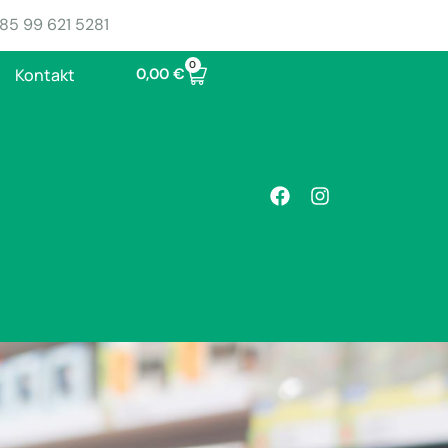
85 99 621 5281
0
0,00
€
Kontakt
 za odvikavanje od