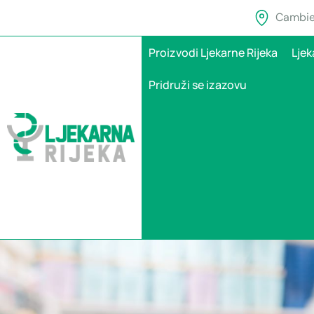
Cambier
Proizvodi Ljekarne Rijeka
Ljek
Pridruži se izazovu
Kako prestati puš