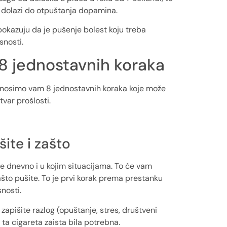
e dolazi do otpuštanja dopamina.
pokazuju da je pušenje bolest koju treba
isnosti.
 8 jednostavnih koraka
onosimo vam 8 jednostavnih koraka koje može
var prošlosti.
šite i zašto
ite dnevno i u kojim situacijama. To će vam
što pušite. To je prvi korak prema prestanku
snosti.
i zapišite razlog (opuštanje, stres, društveni
am ta cigareta zaista bila potrebna.