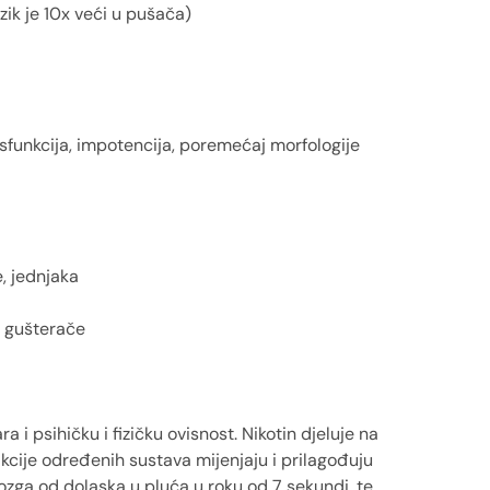
zik je 10x veći u pušača)
sfunkcija, impotencija, poremećaj morfologije
e, jednjaka
 gušterače
 i psihičku i fizičku ovisnost. Nikotin djeluje na
eakcije određenih sustava mijenjaju i prilagođuju
mozga od dolaska u pluća u roku od 7 sekundi, te