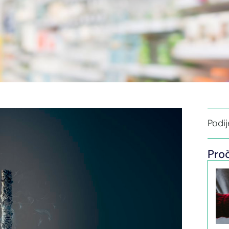
Podije
Proč