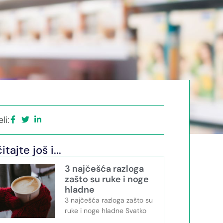
li:
itajte još i...
3 najčešća razloga
zašto su ruke i noge
hladne
3 najčešća razloga zašto su
ruke i noge hladne Svatko