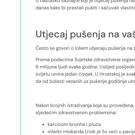
U nastavku saznajte koji je utjecaj pušenja n
danas kako bi prestali pušiti i sačuvali vlastit
Utjecaj pušenja na vaš
Često se govori o lošem utjecaju pušenja na zdr
Prema podacima Svjetske zdravstvene organiz
6 milijuna ljudi svake godine. Uslijed poslje
svijetu umire jedan čovjek. U Hrvatskoj je sv
da od bolesti vezanih uz pušenje godišnje um
Nakon brojnih istraživanja koja su provedena
sljedećim zdravstvenim problemima:
karcinom bronha i pluća
infarkt miokarda (rizik je 5x veći u paci