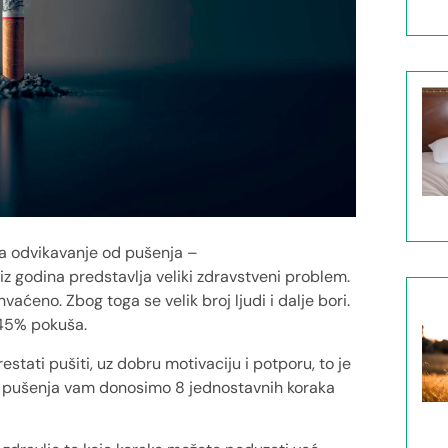
za odvikavanje od pušenja –
niz godina predstavlja veliki zdravstveni problem.
aćeno. Zbog toga se velik broj ljudi i dalje bori.
 45% pokuša.
tati pušiti, uz dobru motivaciju i potporu, to je
 pušenja vam donosimo 8 jednostavnih koraka