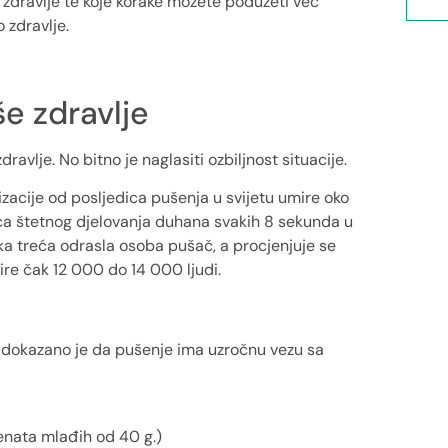
a zdravlje te koje korake možete poduzeti već
o zdravlje.
e zdravlje
avlje. No bitno je naglasiti ozbiljnost situacije.
acije od posljedica pušenja u svijetu umire oko
dica štetnog djelovanja duhana svakih 8 sekunda u
aka treća odrasla osoba pušač, a procjenjuje se
ire čak 12 000 do 14 000 ljudi.
, dokazano je da pušenje ima uzročnu vezu sa
jenata mlađih od 40 g.)