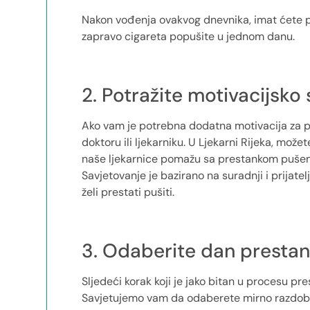
Nakon vođenja ovakvog dnevnika, imat ćete pu
zapravo cigareta popušite u jednom danu.
2. Potražite motivacijsko
Ako vam je potrebna dodatna motivacija za p
doktoru ili ljekarniku. U Ljekarni Rijeka, mož
naše ljekarnice pomažu sa prestankom pušen
Savjetovanje je bazirano na suradnji i prijate
želi prestati pušiti.
3. Odaberite dan presta
Sljedeći korak koji je jako bitan u procesu p
Savjetujemo vam da odaberete mirno razdoblje