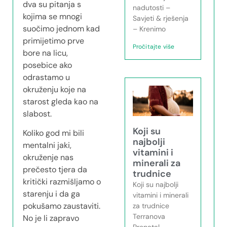
dva su pitanja s
nadutosti –
kojima se mnogi
Savjeti & rješenja
suočimo jednom kad
– Krenimo
primijetimo prve
Pročitajte više
bore na licu,
posebice ako
odrastamo u
okruženju koje na
starost gleda kao na
slabost.
Koji su
Koliko god mi bili
najbolji
mentalni jaki,
vitamini i
okruženje nas
minerali za
prečesto tjera da
trudnice
kritički razmišljamo o
Koji su najbolji
starenju i da ga
vitamini i minerali
pokušamo zaustaviti.
za trudnice
Terranova
No je li zapravo
Prenatal