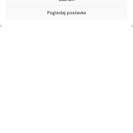
Zametska 44, Rijeka
051/210-652
Pogledaj postavke
zamet@ljekarna-rijeka.hr
Ljekarna Podmurvice
Vukovarska 96
051/672-963
vukovarska@ljekarna-rijeka.hr
Ljekarna Kantrida
Istarska 6
051/262-594
kantrida@ljekarna-rijeka.hr
Newsletter
Prijavite se na naš newsletter i budite u toku s
najnovijim obavijestima i ostvarite neočekivane
popuste.