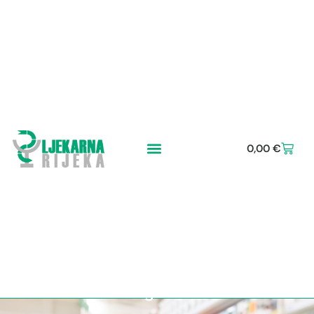
0,00
€
Kad počinje starenje i
možemo li ga zaustaviti?