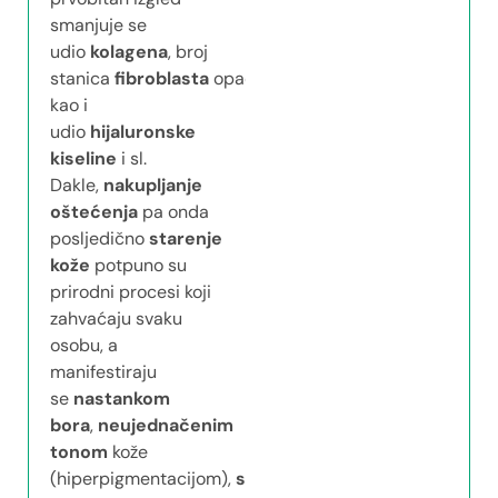
smanjuje se
udio
kolagena
, broj
stanica
fibroblasta
opada,
kao i
udio
hijaluronske
kiseline
i sl.
Dakle,
nakupljanje
oštećenja
pa onda
posljedično
starenje
kože
potpuno su
prirodni procesi koji
zahvaćaju svaku
osobu, a
manifestiraju
se
nastankom
bora
,
neujednačenim
tonom
kože
(hiperpigmentacijom),
staračkim