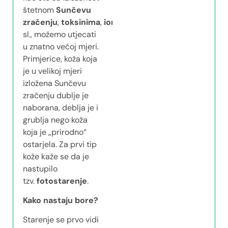
štetnom
Sunčevu
zračenju
,
toksinima
,
ionizirajućem
zračenju
i
sl., možemo utjecati
u znatno većoj mjeri.
Primjerice, koža koja
je u velikoj mjeri
izložena Sunčevu
zračenju dublje je
naborana, deblja je i
grublja nego koža
koja je „prirodno“
ostarjela. Za prvi tip
kože kaže se da je
nastupilo
tzv.
fotostarenje
.
Kako nastaju bore?
Starenje se prvo vidi