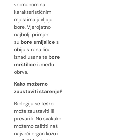
vremenom na
karakterističnim
mjestima javljaju
bore. Vjerojatno
najbolji primjer
su
bore smijalice
s
obiju strana lica
iznad usana te
bore
mrštilice
između
obrva.
Kako možemo
zaustaviti starenje?
Biologiju se teško
može zaustaviti ili
prevariti. No svakako
možemo zaštiti naš
najveći organ kožu i