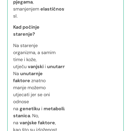
pjegama
,
smanjenjem
elastičnosti
i
tonusa
i
sl.
Kad počinje
starenje?
Na starenje
organizma, a samim
time i kože,
utječu
vanjski
i
unutarnji
faktori
.
Na
unutarnje
faktore
znatno
manje možemo
utjecati jer se oni
odnose
na
genetiku
i
metabolizam
stanica
. No,
na
vanjske faktore
,
kao što su izloženost