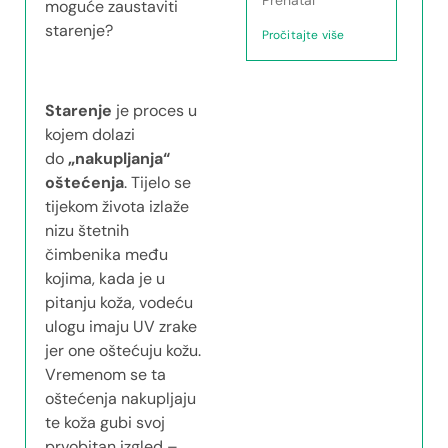
moguće zaustaviti
starenje?
Pročitajte više
Starenje
je proces u
kojem dolazi
do
„nakupljanja“
oštećenja
. Tijelo se
tijekom života izlaže
nizu štetnih
čimbenika među
kojima, kada je u
pitanju koža, vodeću
ulogu imaju UV zrake
jer one oštećuju kožu.
Vremenom se ta
oštećenja nakupljaju
te koža gubi svoj
prvobitan izgled –