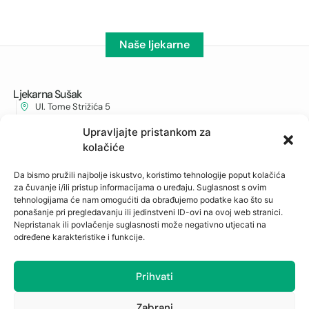
Naše ljekarne
Ljekarna Sušak
Ul. Tome Strižića 5
051/337-238
Upravljajte pristankom za
albahari@ljekarna-rijeka.hr
kolačiće
Ljekarna Cambieri
Da bismo pružili najbolje iskustvo, koristimo tehnologije poput kolačića
Cambierieva 11, Rijeka
za čuvanje i/ili pristup informacijama o uređaju. Suglasnost s ovim
051/215-281
tehnologijama će nam omogućiti da obrađujemo podatke kao što su
cambieri@ljekarna-rijeka.hr
ponašanje pri pregledavanju ili jedinstveni ID-ovi na ovoj web stranici.
Nepristanak ili povlačenje suglasnosti može negativno utjecati na
Ljekarna Jušići
određene karakteristike i funkcije.
Jušići 111
051/276-758
Prihvati
jusici@ljekarna-rijeka.hr
Ljekarna Zamet
Zabrani