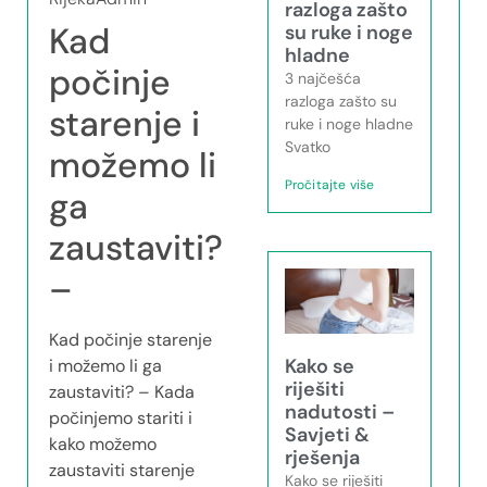
razloga zašto
Kad
su ruke i noge
hladne
počinje
3 najčešća
razloga zašto su
starenje i
ruke i noge hladne
Svatko
možemo li
Pročitajte više
ga
zaustaviti?
–
Kad počinje starenje
Kako se
i možemo li ga
riješiti
zaustaviti? – Kada
nadutosti –
počinjemo stariti i
Savjeti &
kako možemo
rješenja
zaustaviti starenje
Kako se riješiti