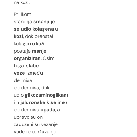
na koži.
Prilikom
starenja
smanjuje
se udio kolagena u
koži
, dok preostali
kolagen u koži
postaje
manje
organiziran
. Osim
toga,
slabe
veze
između
dermisa i
epidermisa, dok
udio
glikozaminoglikana
(GAG)
i
hijaluronske
kiseline
u
epidermisu
opada
, a
upravo su oni
zaduženi su vezanje
vode te održavanje