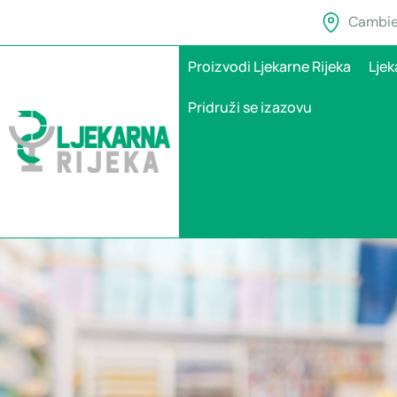
Cambier
Proizvodi Ljekarne Rijeka
Ljek
Pridruži se izazovu
Je li adenovirus uz