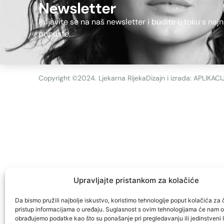
Newsletter
Prijavite se na naš newsletter i budite u toku s naj
popuste.
Copyright ©2024. Ljekarna Rijeka
Dizajn i izrada: APLIKACI
Upravljajte pristankom za kolačiće
Da bismo pružili najbolje iskustvo, koristimo tehnologije poput kolačića za č
pristup informacijama o uređaju. Suglasnost s ovim tehnologijama će nam 
obrađujemo podatke kao što su ponašanje pri pregledavanju ili jedinstveni 