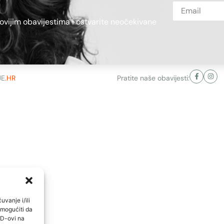
novijim obavijestima i ostvarite neočekivane
JE
.HR
Pratite naše obavijesti:
uvanje i/ili
omogućiti da
ID-ovi na