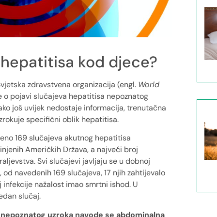
 hepatitisa kod djece?
Svjetska zdravstvena organizacija (engl.
World
e o pojavi slučajeva hepatitisa nepoznatog
o još uvijek nedostaje informacija, trenutačna
rokuje specifični oblik hepatitisa.
vljeno 169 slučajeva akutnog hepatitisa
njenih Američkih Država, a najveći broj
aljevstva. Svi slučajevi javljaju se u dobnoj
 od navedenih 169 slučajeva, 17 njih zahtijevalo
j infekcije nažalost imao smrtni ishod. U
edan slučaj.
a nepoznatog uzroka navode se abdominalna