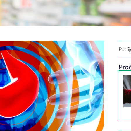
Podije
Proč