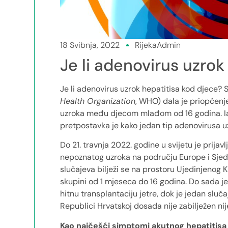
18 Svibnja, 2022
RijekaAdmin
Je li adenovirus uzrok
Je li adenovirus uzrok hepatitisa kod djece? 
Health Organization
, WHO) dala je priopćenj
uzroka među djecom mlađom od 16 godina. Iak
pretpostavka je kako jedan tip adenovirusa uz
Do 21. travnja 2022. godine u svijetu je prija
nepoznatog uzroka na području Europe i Sjedi
slučajeva bilježi se na prostoru Ujedinjenog Kr
skupini od 1 mjeseca do 16 godina. Do sada je,
hitnu transplantaciju jetre, dok je jedan sluča
Republici Hrvatskoj dosada nije zabilježen nij
Kao najčešći simptomi akutnog hepatitis