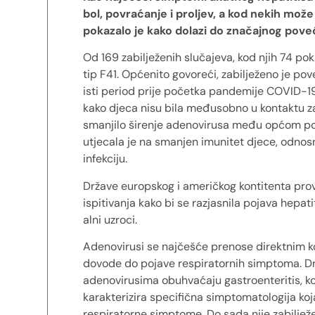
bol, povraćanje i proljev, a kod nekih može
pokazalo je kako dolazi do značajnog poveć
Od 169 zabilježenih slučajeva, kod njih 74 po
tip F41. Općenito govoreći, zabilježeno je po
isti period prije početka pandemije COVID-1
kako djeca nisu bila međusobno u kontaktu za
smanjilo širenje adenovirusa među općom po
utjecala je na smanjen imunitet djece, odno
infekciju.
Države europskog i američkog kontitenta pro
ispitivanja kako bi se razjasnila pojava hepat
alni uzroci.
Adenovirusi se najčešće prenose direktnim k
dovode do pojave respiratornih simptoma. Dru
adenovirusima obuhvaćaju gastroenteritis, konj
karakterizira specifična simptomatologija koj
respiratorne simptome. Do sada nije zabiljež