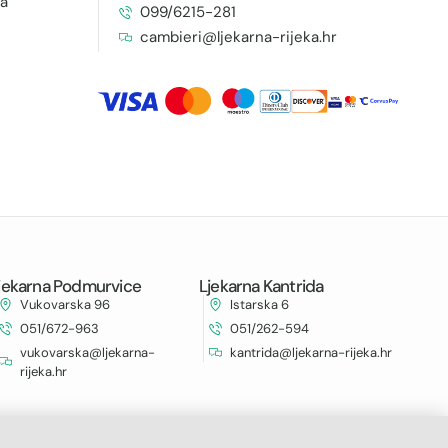
ja
099/6215-281
cambieri@ljekarna-rijeka.hr
jekarna Podmurvice
Ljekarna Kantrida
Vukovarska 96
Istarska 6
051/672-963
051/262-594
vukovarska@ljekarna-
kantrida@ljekarna-rijeka.hr
rijeka.hr