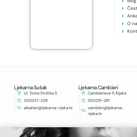
Blog
Čest
Ank
O n
Kont
Ljekarna Sušak
Ljekarna Cambieri
Ul. Tome Strižića 5
Cambierieva 11, Rijeka
051/337-238
051/215-281
albahari@ljekarna-rijeka.hr
cambieri@ljekarna-
rijeka.hr