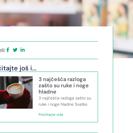
li:
itajte još i...
3 najčešća razloga
zašto su ruke i noge
hladne
3 najčešća razloga zašto su
ruke i noge hladne Svatko
Pročitajte više