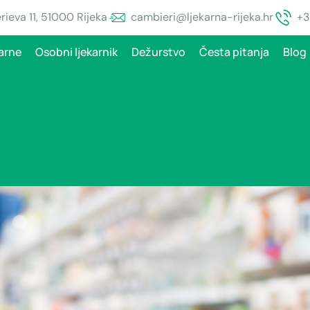
ieva 11, 51000 Rijeka
cambieri@ljekarna-rijeka.hr
+3
arne
Osobni ljekarnik
Dežurstvo
Česta pitanja
Blog
rok hepatitisa kod djece?