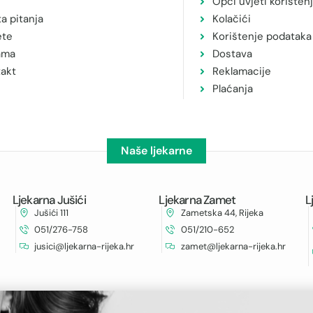
Opći uvjeti korišten
a pitanja
Kolačići
ete
Korištenje podataka
ama
Dostava
akt
Reklamacije
Plaćanja
Naše ljekarne
Ljekarna Jušići
Ljekarna Zamet
L
Jušići 111
Zametska 44, Rijeka
051/276-758
051/210-652
jusici@ljekarna-rijeka.hr
zamet@ljekarna-rijeka.hr