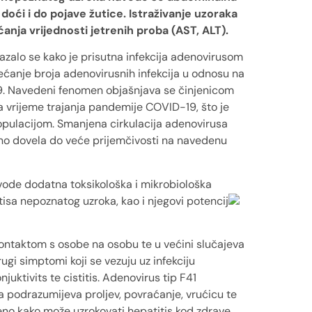
 doći i do pojave žutice. Istraživanje uzoraka
anja vrijednosti jetrenih proba (AST, ALT).
kazalo se kako je prisutna infekcija adenovirusom
većanje broja adenovirusnih infekcija u odnosu na
9. Navedeni fenomen objašnjava se činjenicom
 vrijeme trajanja pandemije COVID-19, što je
pulacijom. Smanjena cirkulacija adenovirusa
sno dovela do veće prijemčivosti na navedenu
vode dodatna toksikološka i mikrobiološka
itisa nepoznatog uzroka, kao i njegovi potencij
ontaktom s osobe na osobu te u većini slučajeva
gi simptomi koji se vezuju uz infekciju
uktivits te cistitis. Adenovirus tip F41
a podrazumijeva proljev, povraćanje, vrućicu te
eno kako može uzrokovati hepatitis kod zdrave