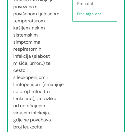
Prenatal
povezana s
povišenom tjelesnom
Pročitajte više
temperaturom,
kašljem, nekim
sistemskim
simptomima
respiratornih
infekcija (slabost
mišića, umor…) te
često i
s leukopenijom i
limfopenijom (smanjuje
se broj limfocita i
leukocita), za razliku
od uobičajenih
virusnih infekcija,
gdje se povećava
broj leukocita.