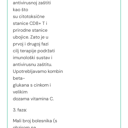
antivirusnoj zaštiti
kao što
su citotoksične
stanice CD8+ T i
prirodne stanice
ubojice. Zato je u
prvoj i drugoj fazi
cilj terapije podržati
imunološki sustav i
antivirusnu zaštitu.
Upotrebljavamo kombinaciju
beta-
glukana s cinkom i
velikim
dozama vitamina C.
3. faza:
Mali broj bolesnika (s
obzirom na