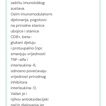
zaštitu imunološkog
sustava.
Osim imunomodulatornog
djelovanja, pogotovo
na prirodne stanice
ubojice i stanice
CD8+, beta-
glukani djeluju
i protuupalno (npr.
smanjuju vrijednosti
TNF-alfa i
interleukina-6,
odnosno povećavaju
vrijednost prirodnog
inhibitora
interleukina-1).
Važan je i
njihov antioksidacijski
način djelovanja jer