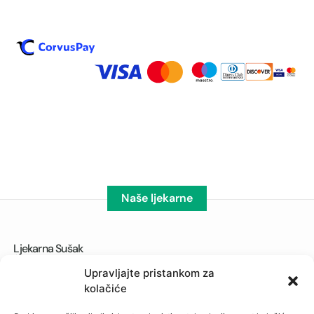
Naše ljekarne
Ljekarna Sušak
Ul. Tome Strižića 5
Upravljajte pristankom za
051/337-238
kolačiće
albahari@ljekarna-rijeka.hr