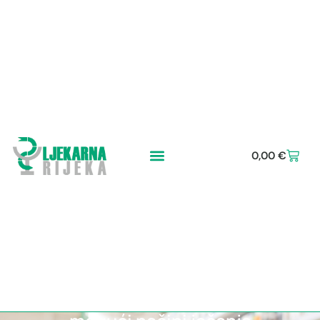
0,00
€
Imunološki odgovor kod
bolesnika sa COVID-19 i