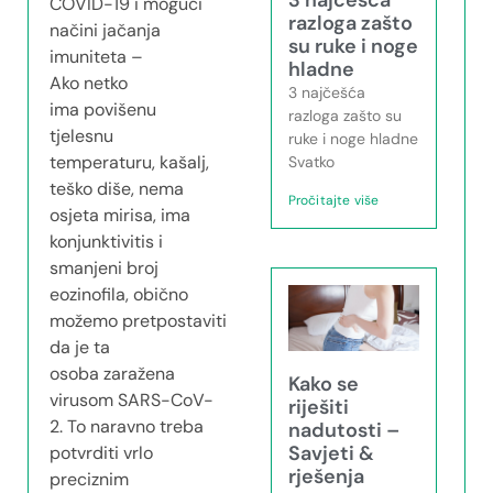
3 najčešća
COVID-19 i mogući
razloga zašto
načini jačanja
su ruke i noge
imuniteta –
hladne
Ako netko
3 najčešća
ima povišenu
razloga zašto su
tjelesnu
ruke i noge hladne
temperaturu, kašalj,
Svatko
teško diše, nema
Pročitajte više
osjeta mirisa, ima
konjunktivitis i
smanjeni broj
eozinofila, obično
možemo pretpostaviti
da je ta
osoba zaražena
Kako se
virusom SARS-CoV-
riješiti
2. To naravno treba
nadutosti –
Savjeti &
potvrditi vrlo
rješenja
preciznim