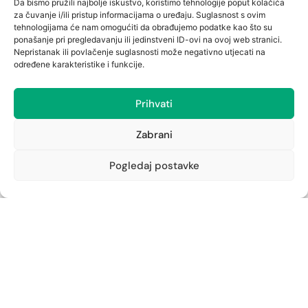
Da bismo pružili najbolje iskustvo, koristimo tehnologije poput kolačića
Ljekarna Cambieri
za čuvanje i/ili pristup informacijama o uređaju. Suglasnost s ovim
Cambierieva 11, Rijeka
tehnologijama će nam omogućiti da obrađujemo podatke kao što su
051/215-281
ponašanje pri pregledavanju ili jedinstveni ID-ovi na ovoj web stranici.
cambieri@ljekarna-rijeka.hr
Nepristanak ili povlačenje suglasnosti može negativno utjecati na
određene karakteristike i funkcije.
Ljekarna Jušići
Jušići 111
Prihvati
051/276-758
jusici@ljekarna-rijeka.hr
Zabrani
Ljekarna Zamet
Zametska 44, Rijeka
Pogledaj postavke
051/210-652
zamet@ljekarna-rijeka.hr
Ljekarna Podmurvice
Vukovarska 96
051/672-963
vukovarska@ljekarna-rijeka.hr
Ljekarna Kantrida
Istarska 6