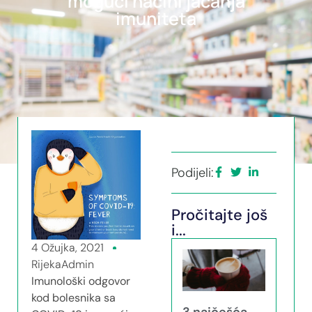
mogući načini jačanja
imuniteta
Podijeli:
Pročitajte još
i...
4 Ožujka, 2021
RijekaAdmin
Imunološki odgovor
kod bolesnika sa