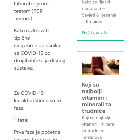
Kako se riješiti
laboratorijskim
nadutosti –
testom (PCR
Savjeti & rješenja
testom).
– Krenimo
Kako razlikovati
Pročitajte više
tipične
simptome bolesnika
sa COVID-19 od
drugih infekcija dišnog
sustava:
Koji su
najbolji
Za COVID-19
vitamini i
karakteristične su tri
minerali za
faze.
trudnice
Koji su najbolji
1. faza:
vitamini i minerali
za trudnice
Prva faza je početna
Terranova
virusna faza koja je