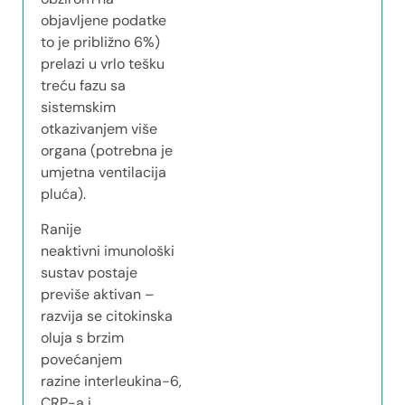
objavljene podatke
to je približno 6%)
prelazi u vrlo tešku
treću fazu sa
sistemskim
otkazivanjem više
organa (potrebna je
umjetna ventilacija
pluća).
Ranije
neaktivni imunološki
sustav postaje
previše aktivan –
razvija se citokinska
oluja s brzim
povećanjem
razine interleukina-6,
CRP-a i