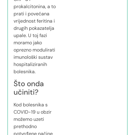
prokalcitonina, a to
prati i povećana
vrijednost feritina i
drugih pokazatelja
upale. U toj fazi
moramo jako
oprezno modulirati
imunološki sustav
hospitaliziranih
bolesnika.
Što onda
učiniti?
Kod bolesnika s
COVID-19 u obzir
možemo uzeti
prethodno
potvrđene načine