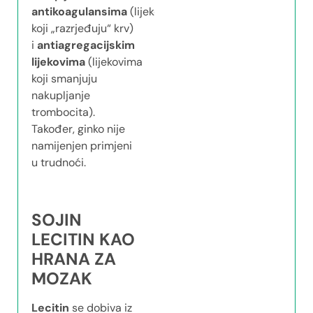
antikoagulansima
(lijekovima
koji „razrjeđuju“ krv)
i
antiagregacijskim
lijekovima
(lijekovima
koji smanjuju
nakupljanje
trombocita).
Također, ginko nije
namijenjen primjeni
u trudnoći.
SOJIN
LECITIN KAO
HRANA ZA
MOZAK
Lecitin
se dobiva iz