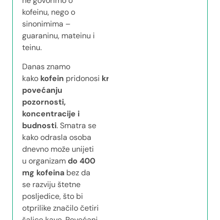
ne govorimo o
kofeinu, nego o
sinonimima –
guaraninu, mateinu i
teinu.
Danas znamo
kako
kofein
pridonosi
kratkoročnom
povećanju
pozornosti,
koncentracije i
budnosti
. Smatra se
kako odrasla osoba
dnevno može unijeti
u organizam
do
400
mg kofeina
bez da
se razviju štetne
posljedice, što bi
otprilike značilo četiri
šalice kave. Povećani