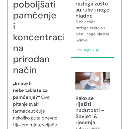
poboljšati
razloga zašto
su ruke i noge
pamćenje
hladne
3 najčešća
i
razloga zašto su
koncentraciju
ruke i noge hladne
Svatko
na
Pročitajte više
prirodan
način
„Imate li
neke tablete za
pamćenje?“
Ovo
Kako se
riješiti
pitanje svaki
nadutosti –
farmaceut čuje
Savjeti &
nekoliko puta dnevno
rješenja
tijekom rujna, veljače
Kako se riješiti