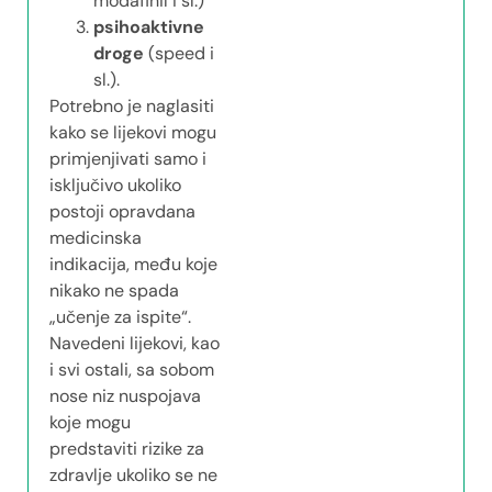
modafinil i sl.)
psihoaktivne
droge
(speed i
sl.).
Potrebno je naglasiti
kako se lijekovi mogu
primjenjivati samo i
isključivo ukoliko
postoji opravdana
medicinska
indikacija, među koje
nikako ne spada
„učenje za ispite“.
Navedeni lijekovi, kao
i svi ostali, sa sobom
nose niz nuspojava
koje mogu
predstaviti rizike za
zdravlje ukoliko se ne