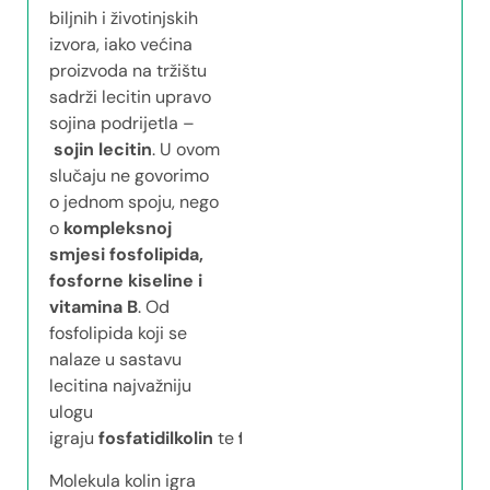
biljnih i životinjskih
izvora, iako većina
proizvoda na tržištu
sadrži lecitin upravo
sojina podrijetla –
sojin lecitin
. U ovom
slučaju ne govorimo
o jednom spoju, nego
o
kompleksnoj
smjesi fosfolipida,
fosforne kiseline i
vitamina B
. Od
fosfolipida koji se
nalaze u sastavu
lecitina najvažniju
ulogu
igraju
fosfatidilkolin
te
fosfatidilserin
.
Molekula kolin igra