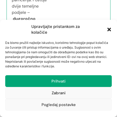
dvije temeljne
podjele –
dugoročno
poboljšanje
Upravljajte pristankom za
pamćenj
a
kolačiće
te
kratkoročno
Da bismo pružili najbolje iskustvo, koristimo tehnologije poput kolačića
„gašenje požara“
.
za čuvanje i/ili pristup informacijama o uređaju. Suglasnost s ovim
Ukoliko osoba želi
tehnologijama će nam omogućiti da obrađujemo podatke kao što su
posvetiti
nekoliko
ponašanje pri pregledavanju ili jedinstveni ID-ovi na ovoj web stranici.
Nepristanak ili povlačenje suglasnosti može negativno utjecati na
mjeseci
boostanju
vlastitih
određene karakteristike i funkcije.
kognitivnih
sposobnosti,
lecitin
,
ginko
i
vitamini
Prihvati
B skupine
idealno su
rješenje. S druge
Zabrani
strane, ukoliko je riječ
o „gašenju
Pogledaj postavke
požara“
par dana
prije ispita
, tada