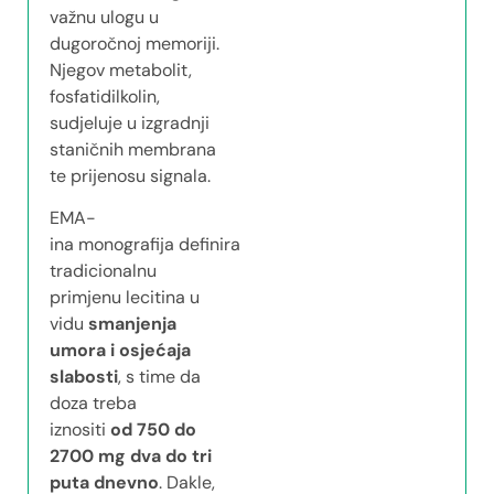
važnu ulogu u
dugoročnoj memoriji.
Njegov metabolit,
fosfatidilkolin,
sudjeluje u izgradnji
staničnih membrana
te prijenosu signala.
EMA-
ina monografija definira
tradicionalnu
primjenu lecitina u
vidu
smanjenja
umora i osjećaja
slabosti
, s time da
doza treba
iznositi
od 750 do
2700 mg dva do tri
puta dnevno
. Dakle,