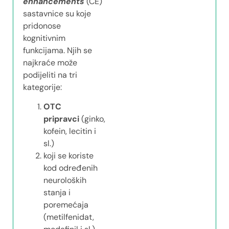
enhancements
(CE)
sastavnice su koje
pridonose
kognitivnim
funkcijama. Njih se
najkraće može
podijeliti na tri
kategorije:
OTC
pripravci
(ginko,
kofein, lecitin i
sl.)
koji se koriste
kod određenih
neuroloških
stanja i
poremećaja
(metilfenidat,