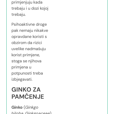
primjenjuju kada
trebaju i u dozi kojoj
trebaju.
Psihoaktivne droge
pak nemaju nikakve
opravdane koristi s
obzirom da rizici
uvelike nadmašuju
korist primjene,
stoga se njihova
primjena u
potpunosti treba
izbjegavati.
GINKO ZA
PAMĆENJE
Ginko
(
Ginkgo
biloba
,
Ginkgoaceae
)