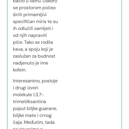
bacio u vatru. Uskoro
se prostorom počeo
širiti primamljivi
specifičan miris te su
ih odlučili samljeti i
od njih napraviti
piće. Tako se rodila
kava, a spoju koji je
zaslužan za budnost
nadjenuto je ime
kofein.
Interesantno, postoje
i drugi izvori
molekule 1,3,7-
trimetilksantina
poput biljke guarane,
biljke mate i crnog
čaja. Međutim, tada