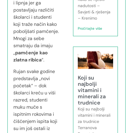
i lipnja jer ga
nadutosti –
postavljaju različiti
Savjeti & rješenja
školarci i studenti
– Krenimo
koji traže način kako
Pročitajte više
poboljšati pamćenje.
Mnogi za sebe
smatraju da imaju
„
pamćenje kao
zlatna ribica
“.
Rujan svake godine
Koji su
predstavlja „novi
najbolji
početak“ – dok
vitamini i
školarci kreću u viši
minerali za
razred, studenti
trudnice
muku muče s
Koji su najbolji
ispitnim rokovima i
vitamini i minerali
čišćenjem ispita koji
za trudnice
Terranova
su im još ostali iz