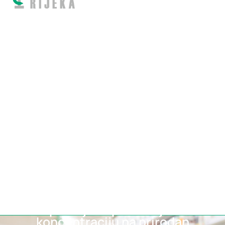
Hrana za mozak: kako
poboljšati pamćenje i
koncentraciju na prirodan