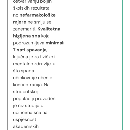
ostvarivanju boljih
školskih rezultata,
no
nefarmakološke
mjere
ne smiju se
zanemariti.
Kvalitetna
higijena sna
koja
podrazumijeva
minimalno
7 sati spavanja
,
ključna je za fizičko i
mentalno zdravlje, u
što spada i
učinkovitije učenje i
koncentracija. Na
studentskoj
populaciji proveden
je niz studija o
učincima sna na
uspješnost
akademskih