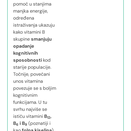
pomoć u stanjima
manjka energije,
određena
istraživanja ukazuju
kako vitamini B
skupine
smanjuju
opadanje
kognitivnih
sposobnosti
kod
starije populacije.
Točnije, povećani
unos vitamina
povezuje se s boljim
kognitivnim
funkcijama. U tu
svrhu najviše se
ističu vitamini
B
,
12
B
i B
(poznatiji i
6
9
kao
folna kiselina
).