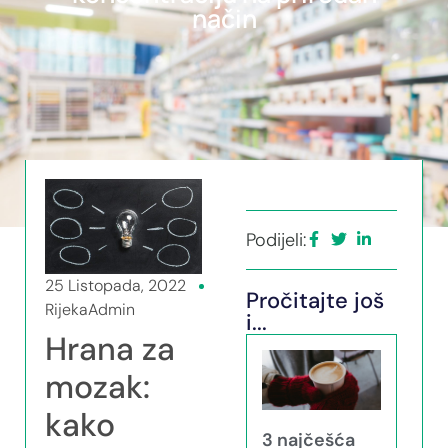
način
Podijeli:
25 Listopada, 2022
Pročitajte još
RijekaAdmin
i...
Hrana za
mozak:
kako
3 najčešća