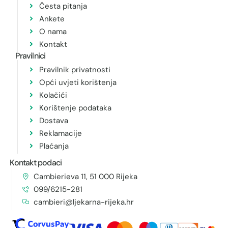
Česta pitanja
Ankete
O nama
Kontakt
Pravilnici
Pravilnik privatnosti
Opći uvjeti korištenja
Kolačići
Korištenje podataka
Dostava
Reklamacije
Plaćanja
Kontakt podaci
Cambierieva 11, 51 000 Rijeka
099/6215-281
cambieri@ljekarna-rijeka.hr