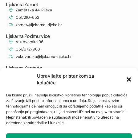
Ljekarna Zamet
Zametska 44, Rijeka
051/210-652
zamet@ljekarna-rijeka.hr
Ljekarna Podmurvice
Vukovarska 96
051/672-963
vukovarska@ljekarna-rijeka.hr
Ljekarna Kantrida
Istarska 6
Upravljajte pristankom za
051/262-594
kolačiće
kantrida@ljekarna-rijeka.hr
Da bismo pružili najbolje iskustvo, koristimo tehnologije poput kolačića
za čuvanje i/ili pristup informacijama o uređaju. Suglasnost s ovim
Newsletter
tehnologijama će nam omogućiti da obrađujemo podatke kao što su
ponašanje pri pregledavanju ili jedinstveni ID-ovi na ovoj web stranici.
Prijavite se na naš newsletter i budite u toku s
Nepristanak ili povlačenje suglasnosti može negativno utjecati na
određene karakteristike i funkcije.
najnovijim obavijestima i ostvarite neočekivane
popuste.