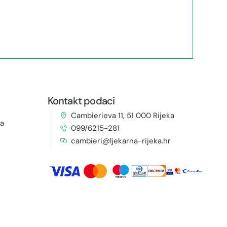
Kontakt podaci
Cambierieva 11, 51 000 Rijeka
ja
099/6215-281
cambieri@ljekarna-rijeka.hr