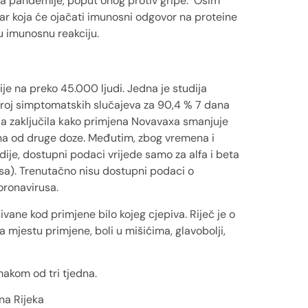
tka pandemije, poput onog protiv gripe. Osim
var koja će ojačati imunosni odgovor na proteine
u imunosnu reakciju.
ije na preko 45.000 ljudi. Jedna je studija
roj simptomatskih slučajeva za 90,4 % 7 dana
ija zaključila kako primjena Novavaxa smanjuje
na od druge doze. Međutim, zbog vremena i
udije, dostupni podaci vrijede samo za alfa i beta
usa). Trenutačno nisu dostupni podaci o
oronavirusa.
vane kod primjene bilo kojeg cjepiva. Riječ je o
a mjestu primjene, boli u mišićima, glavobolji,
makom od tri tjedna.
na Rijeka