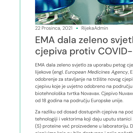
22 Prosinca, 2021
RijekaAdmin
EMA dala zeleno svjet
cjepiva protiv COVID-
EMA dala zeleno svjetlo za uporabu petog cj
lijekove (engl.
European Medicines Agency
, 
odobrenje za stavljanje na tržište novog cjep
cjepivu koje je uvjetno odobreno na području
biotehnološka tvrtka Novavax. Cjepivo Nuvaxo
od 18 godina na području Europske unije.
Za razliku od dosad dostupnih cjepiva na po
tehnologiji i vektorima koji daju uputu stanic
(S) proteine već proizvedene u laboratoriju. 