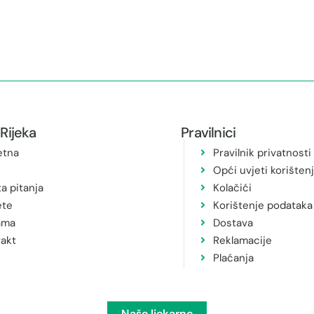
Rijeka
Pravilnici
etna
Pravilnik privatnosti
Opći uvjeti korišten
a pitanja
Kolačići
ete
Korištenje podataka
ama
Dostava
akt
Reklamacije
Plaćanja
Naše ljekarne