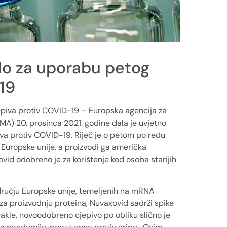
lo za uporabu petog
19
epiva protiv COVID-19 – Europska agencija za
EMA) 20. prosinca 2021. godine dala je uvjetno
iva protiv COVID-19. Riječ je o petom po redu
 Europske unije, a proizvodi ga američka
vid odobreno je za korištenje kod osoba starijih
dručju Europske unije, temeljenih na mRNA
i za proizvodnju proteina, Nuvaxovid sadrži spike
Dakle, novoodobreno cjepivo po obliku slično je