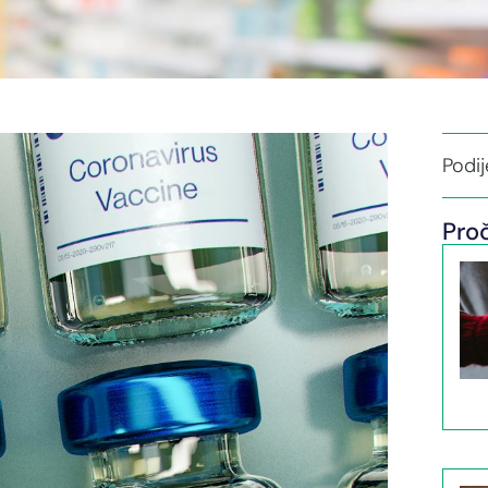
Podije
Proč