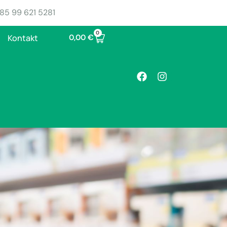
85 99 621 5281
0
0,00
€
Kontakt
piva protiv COVID-