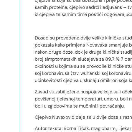
cjepivima koja su bila dostupna i prije poče
samih proteina, cjepivo sadrži i adjuvans – t
iz cjepiva te samim time postići odgovarajuć
Dosad su provedene dvije velike kliničke stud
pokazala kako primjena Novavaxa smanjuje b
nakon druge doze, dok je druga klinička stud
broj simptomatskih slučajeva za 89,7 % 7 da
okolnosti u kojima su se provodile kliničke st
soj koronavirusa (tzv. wuhanski soj koronavir
učinkovitosti cjepiva u slučaju omikron soja k
Zasad su zabilježene nuspojave koje su i očeki
povišenoj tjelesnoj temperaturi, umoru, boli n
boli u zglobovima te mučnini i povraćanju.
Cjepivo Nuvaxovid daje se u dvije doze s raz
Autor teksta: Borna Tićak, mag.pharm., Ljekar