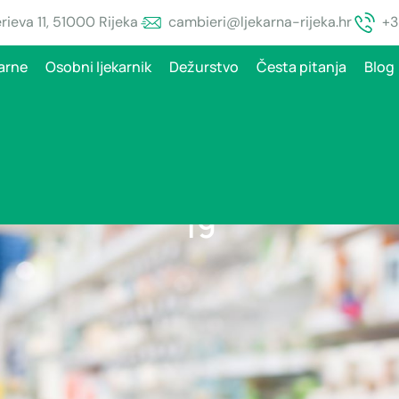
ieva 11, 51000 Rijeka
cambieri@ljekarna-rijeka.hr
+3
arne
Osobni ljekarnik
Dežurstvo
Česta pitanja
Blog
vjetlo za uporabu petog cje
19