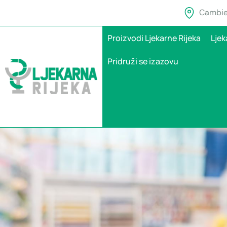
Cambier
Proizvodi Ljekarne Rijeka
Ljek
Pridruži se izazovu
EMA dala zeleno s