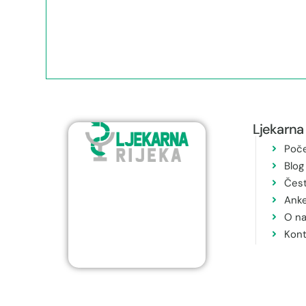
Ljekarna 
Poč
Blog
Čest
Ank
O n
Kont