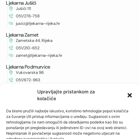
Ljekarna Jušići
Jušići 111
051/276-758
jusici@ljekarna-rijeka.hr
Ljekarna Zamet
Zametska 44, Rijeka
051/210-652
zamet@ljekarna-rijeka.hr
Ljekarna Podmurvice
Vukovarska 96
051/672-963
vukovarska@ljekarna-rijeka.hr
Upravljajte pristankom za
kolačiće
Ljekarna Kantrida
Istarska 6
Da bismo pružili najbolje iskustvo, koristimo tehnologije poput kolačića
051/262-594
za čuvanje i/ili pristup informacijama o uređaju. Suglasnost s ovim
kantrida@ljekarna-rijeka.hr
tehnologijama će nam omogućiti da obrađujemo podatke kao što su
ponašanje pri pregledavanju ili jedinstveni ID-ovi na ovoj web stranici.
Nepristanak ili povlačenje suglasnosti može negativno utjecati na
određene karakteristike i funkcije.