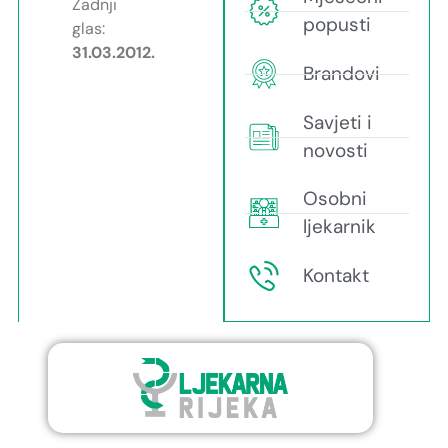
Zadnji
popusti
glas:
31.03.2012.
Brandovi
Savjeti i
novosti
Osobni
ljekarnik
Kontakt