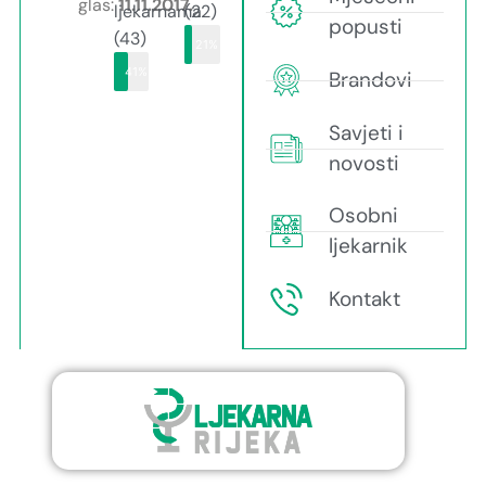
glas:
11.11.2017.
ljekarnama
(22)
popusti
(43)
21%
41%
Brandovi
Savjeti i
novosti
Osobni
ljekarnik
Kontakt