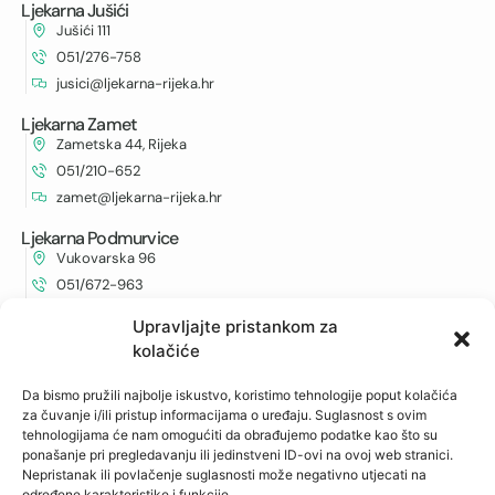
Ljekarna Jušići
Jušići 111
051/276-758
jusici@ljekarna-rijeka.hr
Ljekarna Zamet
Zametska 44, Rijeka
051/210-652
zamet@ljekarna-rijeka.hr
Ljekarna Podmurvice
Vukovarska 96
051/672-963
vukovarska@ljekarna-rijeka.hr
Upravljajte pristankom za
kolačiće
Ljekarna Kantrida
Istarska 6
Da bismo pružili najbolje iskustvo, koristimo tehnologije poput kolačića
051/262-594
za čuvanje i/ili pristup informacijama o uređaju. Suglasnost s ovim
kantrida@ljekarna-rijeka.hr
tehnologijama će nam omogućiti da obrađujemo podatke kao što su
ponašanje pri pregledavanju ili jedinstveni ID-ovi na ovoj web stranici.
Nepristanak ili povlačenje suglasnosti može negativno utjecati na
određene karakteristike i funkcije.