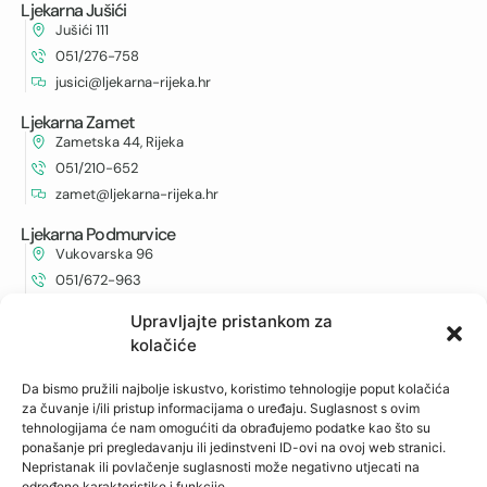
Ljekarna Jušići
Jušići 111
051/276-758
jusici@ljekarna-rijeka.hr
Ljekarna Zamet
Zametska 44, Rijeka
051/210-652
zamet@ljekarna-rijeka.hr
Ljekarna Podmurvice
Vukovarska 96
051/672-963
vukovarska@ljekarna-rijeka.hr
Upravljajte pristankom za
kolačiće
Ljekarna Kantrida
Istarska 6
Da bismo pružili najbolje iskustvo, koristimo tehnologije poput kolačića
051/262-594
za čuvanje i/ili pristup informacijama o uređaju. Suglasnost s ovim
kantrida@ljekarna-rijeka.hr
tehnologijama će nam omogućiti da obrađujemo podatke kao što su
ponašanje pri pregledavanju ili jedinstveni ID-ovi na ovoj web stranici.
Nepristanak ili povlačenje suglasnosti može negativno utjecati na
određene karakteristike i funkcije.