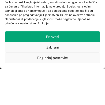
Da bismo pružili najbolje iskustvo, koristimo tehnologije poput kolačića
051/262-594
za čuvanje i/ili pristup informacijama o uređaju. Suglasnost s ovim
tehnologijama će nam omogućiti da obrađujemo podatke kao što su
kantrida@ljekarna-rijeka.hr
ponašanje pri pregledavanju ili jedinstveni ID-ovi na ovoj web stranici.
Nepristanak ili povlačenje suglasnosti može negativno utjecati na
određene karakteristike i funkcije.
Newsletter
Prijavite se na naš newsletter i budite u toku s
Prihvati
najnovijim obavijestima i ostvarite neočekivane
popuste.
Zabrani
Pogledaj postavke
PRIJAVITE SE
Copyright ©2024. Ljekarna
Dizajn i izrada:
Rijeka
APLIKACIJE
.HR
Pratite naše obavijesti: