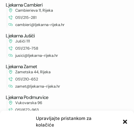
Ljekarna Cambieri
Cambierieva 11, Rijeka
051/215-281
cambieri@ljekarna-rijeka.hr
Ljekarna Jušići
Jušići 111
051/276-758
jusici@ljekarna-rijeka.hr
Ljekarna Zamet
Zametska 44, Rijeka
051/210-652
zamet@ljekarna-rijeka.hr
Ljekarna Podmurvice
Vukovarska 96
051/672-963
vukovarska@ljekarna-rijeka.hr
Upravljajte pristankom za
kolačiće
Ljekarna Kantrida
Istarska 6