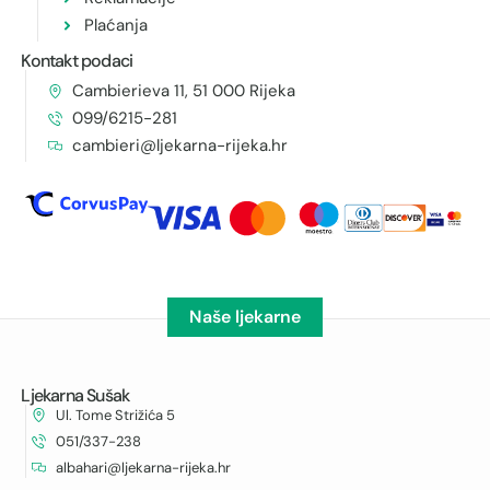
Plaćanja
Kontakt podaci
Cambierieva 11, 51 000 Rijeka
099/6215-281
cambieri@ljekarna-rijeka.hr
Naše ljekarne
Ljekarna Sušak
Ul. Tome Strižića 5
051/337-238
albahari@ljekarna-rijeka.hr