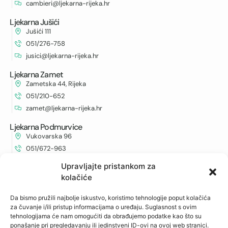
cambieri@ljekarna-rijeka.hr
Ljekarna Jušići
Jušići 111
051/276-758
jusici@ljekarna-rijeka.hr
Ljekarna Zamet
Zametska 44, Rijeka
051/210-652
zamet@ljekarna-rijeka.hr
Ljekarna Podmurvice
Vukovarska 96
051/672-963
vukovarska@ljekarna-rijeka.hr
Upravljajte pristankom za
kolačiće
Ljekarna Kantrida
Istarska 6
Da bismo pružili najbolje iskustvo, koristimo tehnologije poput kolačića
051/262-594
za čuvanje i/ili pristup informacijama o uređaju. Suglasnost s ovim
kantrida@ljekarna-rijeka.hr
tehnologijama će nam omogućiti da obrađujemo podatke kao što su
ponašanje pri pregledavanju ili jedinstveni ID-ovi na ovoj web stranici.