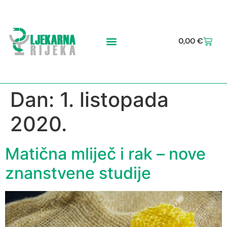
0,00
€
Dan:
1. listopada
2020.
Matična mliječ i rak – nove
znanstvene studije