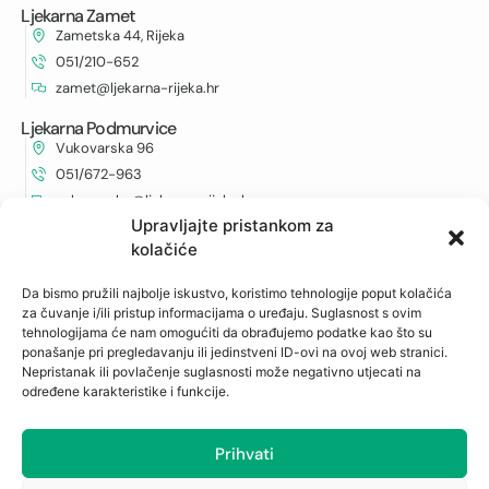
Ljekarna Zamet
Zametska 44, Rijeka
051/210-652
zamet@ljekarna-rijeka.hr
Ljekarna Podmurvice
Vukovarska 96
051/672-963
vukovarska@ljekarna-rijeka.hr
Upravljajte pristankom za
Ljekarna Kantrida
kolačiće
Istarska 6
051/262-594
Da bismo pružili najbolje iskustvo, koristimo tehnologije poput kolačića
kantrida@ljekarna-rijeka.hr
za čuvanje i/ili pristup informacijama o uređaju. Suglasnost s ovim
tehnologijama će nam omogućiti da obrađujemo podatke kao što su
ponašanje pri pregledavanju ili jedinstveni ID-ovi na ovoj web stranici.
Nepristanak ili povlačenje suglasnosti može negativno utjecati na
Newsletter
određene karakteristike i funkcije.
Prijavite se na naš newsletter i budite u toku s
najnovijim obavijestima i ostvarite neočekivane
Prihvati
popuste.