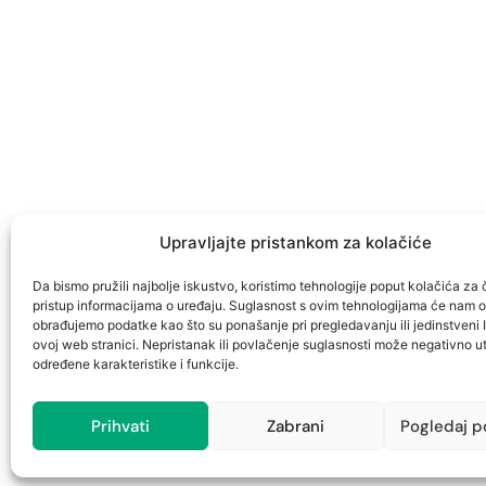
Upravljajte pristankom za kolačiće
Da bismo pružili najbolje iskustvo, koristimo tehnologije poput kolačića za č
pristup informacijama o uređaju. Suglasnost s ovim tehnologijama će nam 
obrađujemo podatke kao što su ponašanje pri pregledavanju ili jedinstveni 
ovoj web stranici. Nepristanak ili povlačenje suglasnosti može negativno ut
određene karakteristike i funkcije.
Prihvati
Zabrani
Pogledaj p