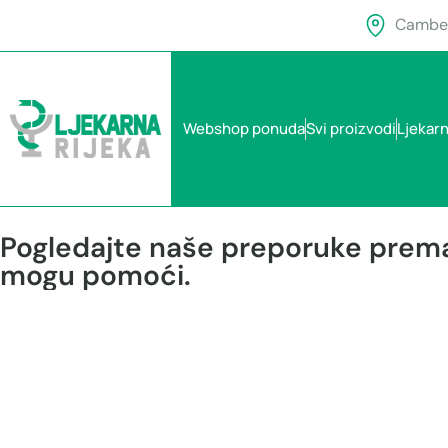
Camber
Webshop ponuda
Svi proizvodi
Ljekar
Pogledajte naše preporuke prema 
mogu pomoći.