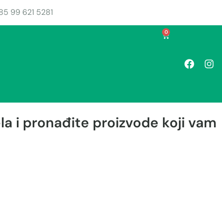
85 99 621 5281
0
a i pronađite proizvode koji vam