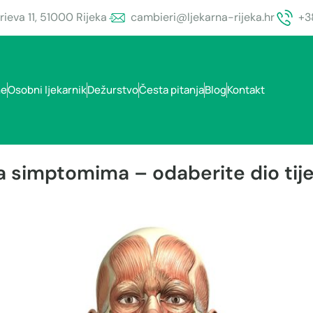
ieva 11, 51000 Rijeka
cambieri@ljekarna-rijeka.hr
+3
ne
Osobni ljekarnik
Dežurstvo
Česta pitanja
Blog
Kontakt
simptomima – odaberite dio tijel