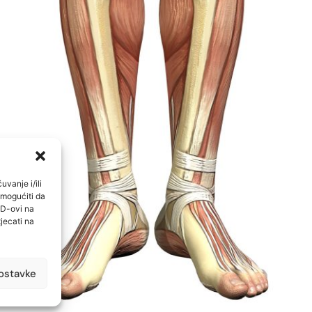
uvanje i/ili
omogućiti da
ID-ovi na
jecati na
ostavke