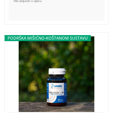
Pdv uključen u cijenu
DODAJ U KOŠARICU
-
+
PODRŠKA MIŠIĆNO-KOŠTANOM SUSTAVU