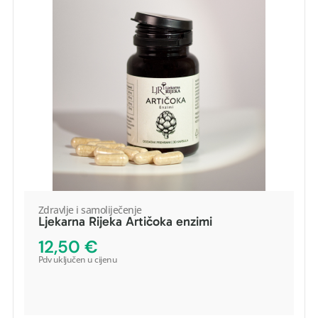
Zdravlje i samoliječenje
Ljekarna Rijeka Artičoka enzimi
POGLEDAJ PROIZVOD
12,50
€
Pdv uključen u cijenu
DODAJ U KOŠARICU
-
+