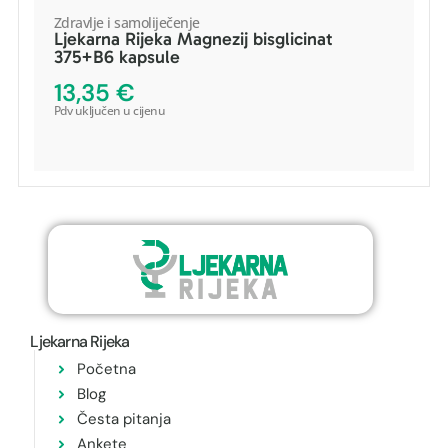
Zdravlje i samoliječenje
Ljekarna Rijeka Magnezij bisglicinat
375+B6 kapsule
POGLEDAJ PROIZVOD
13,35
€
Pdv uključen u cijenu
DODAJ U KOŠARICU
-
+
Ljekarna Rijeka
Početna
Blog
Česta pitanja
Ankete