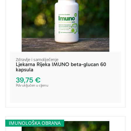
Zdravlje i samoliječenje
Ljekarna Rijeka IMUNO beta-glucan 60
kapsula
POGLEDAJ PROIZVOD
39,75
€
Pdv uključen u cijenu
DODAJ U KOŠARICU
-
+
IMUNOLOŠKA OBRANA