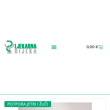
0,00
€
POTPORA JETRI I ŽUČI