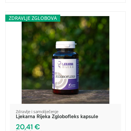
ZDRAVLJE ZGLOBOVA
Zdravlje i samoliječenje
Ljekarna Rijeka Zglobofleks kapsule
POGLEDAJ PROIZVOD
20,41
€