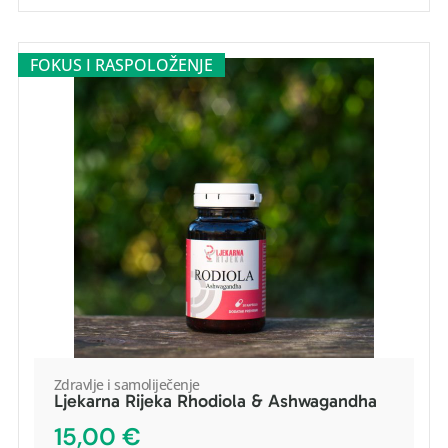
FOKUS I RASPOLOŽENJE
Zdravlje i samoliječenje
Ljekarna Rijeka Rhodiola & Ashwagandha
POGLEDAJ PROIZVOD
15,00
€