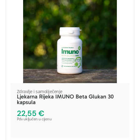
Zdravlje i samoliječenje
Ljekarna Rijeka IMUNO Beta Glukan 30
kapsula
POGLEDAJ PROIZVOD
22,55
€
Pdv uključen u cijenu
DODAJ U KOŠARICU
-
+