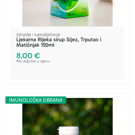
Zdravlje i samoliječenje
Ljekarna Rijeka sirup Sljez, Trputac i
Matičnjak 150ml
POGLEDAJ PROIZVOD
8,00
€
Pdv uključen u cijenu
DODAJ U KOŠARICU
-
+
IMUNOLOŠKA OBRANA