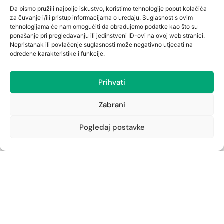
cambieri@ljekarna-rijeka.hr
Da bismo pružili najbolje iskustvo, koristimo tehnologije poput kolačića
Ljekarna Jušići
za čuvanje i/ili pristup informacijama o uređaju. Suglasnost s ovim
tehnologijama će nam omogućiti da obrađujemo podatke kao što su
Jušići 111
ponašanje pri pregledavanju ili jedinstveni ID-ovi na ovoj web stranici.
051/276-758
Nepristanak ili povlačenje suglasnosti može negativno utjecati na
jusici@ljekarna-rijeka.hr
određene karakteristike i funkcije.
Ljekarna Zamet
Zametska 44, Rijeka
Prihvati
051/210-652
zamet@ljekarna-rijeka.hr
Zabrani
Ljekarna Podmurvice
Pogledaj postavke
Vukovarska 96
051/672-963
vukovarska@ljekarna-rijeka.hr
Ljekarna Kantrida
Istarska 6
051/262-594
kantrida@ljekarna-rijeka.hr