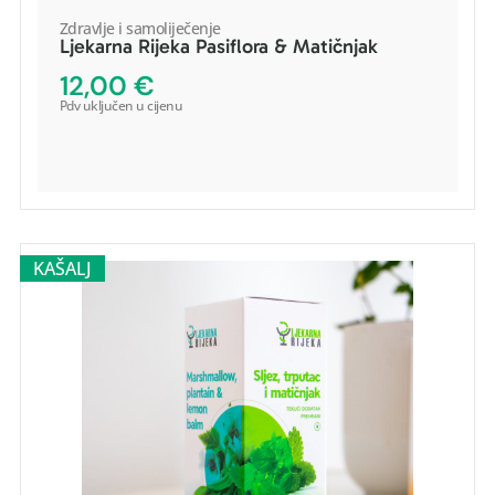
Zdravlje i samoliječenje
Ljekarna Rijeka Pasiflora & Matičnjak
POGLEDAJ PROIZVOD
12,00
€
Pdv uključen u cijenu
DODAJ U KOŠARICU
-
+
KAŠALJ