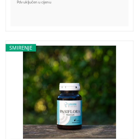
Pdv uključen u cijenu
DODAJ U KOŠARICU
-
+
SMIRENJE