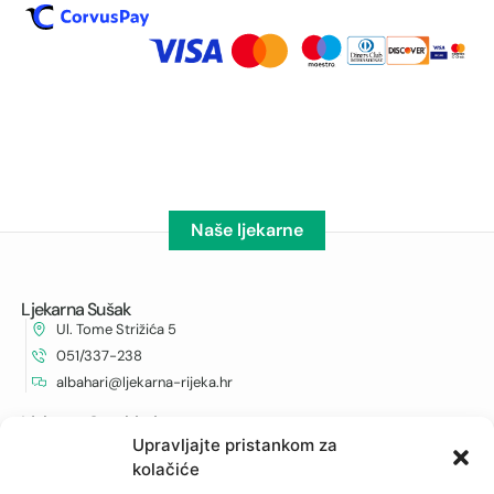
Naše ljekarne
Ljekarna Sušak
Ul. Tome Strižića 5
051/337-238
albahari@ljekarna-rijeka.hr
Ljekarna Cambieri
Cambierieva 11, Rijeka
Upravljajte pristankom za
kolačiće
051/215-281